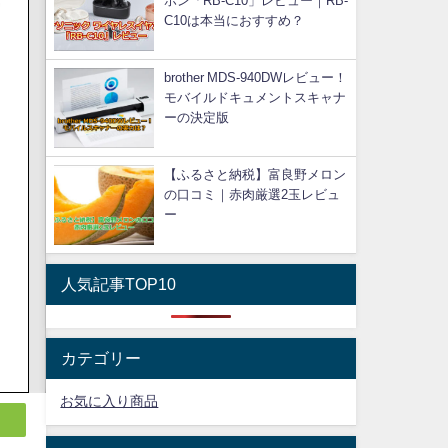
ホン「RB-C10」レビュー｜RB-
C10は本当におすすめ？
brother MDS-940DWレビュー！
モバイルドキュメントスキャナ
ーの決定版
【ふるさと納税】富良野メロン
の口コミ｜赤肉厳選2玉レビュ
ー
人気記事TOP10
カテゴリー
お気に入り商品