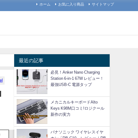
ホーム
お気に入り商品
サイトマップ
最近の記事
必見！Anker Nano Charging
Station 6-in-1 67W レビュー！
el
最強USB-C 電源タップ
l
メカニカルキーボードAlto
Keys K98M口コミ!ロジクール
新作の実力
パナソニック ワイヤレスイヤ