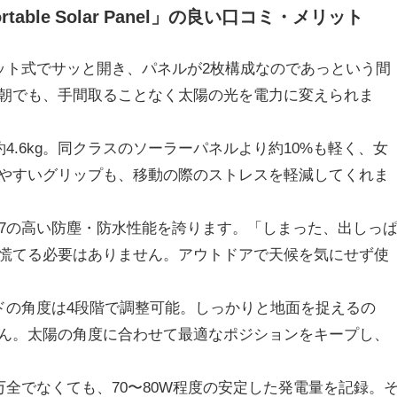
0 Portable Solar Panel」の良い口コミ・メリット
ット式でサッと開き、パネルが2枚構成なのであっという間
朝でも、手間取ることなく太陽の光を電力に変えられま
4.6kg。同クラスのソーラーパネルより約10%も軽く、女
やすいグリップも、移動の際のストレスを軽減してくれま
P67の高い防塵・防水性能を誇ります。「しまった、出しっ
慌てる必要はありません。アウトドアで天候を気にせず使
ドの角度は4段階で調整可能。しっかりと地面を捉えるの
ん。太陽の角度に合わせて最適なポジションをキープし、
全でなくても、70〜80W程度の安定した発電量を記録。