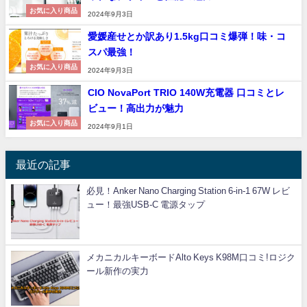
お気に入り商品
2024年9月3日
愛媛産せとか訳あり1.5kg口コミ爆弾！味・コ
スパ最強！
お気に入り商品
2024年9月3日
CIO NovaPort TRIO 140W充電器 口コミとレ
ビュー！高出力が魅力
お気に入り商品
2024年9月1日
最近の記事
必見！Anker Nano Charging Station 6-in-1 67W レビ
ュー！最強USB-C 電源タップ
メカニカルキーボードAlto Keys K98M口コミ!ロジク
ール新作の実力