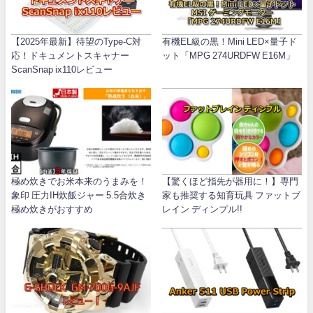
【2025年最新】待望のType-C対
有機EL級の黒！Mini LED×量子ド
応！ドキュメントスキャナー
ット「MPG 274URDFW E16M」
ScanSnap ix110レビュー
極め炊きでお米本来のうまみを！
【驚くほど指先が器用に！】専門
象印 圧力IH炊飯ジャー 5.5合炊き
家も推奨する知育玩具 ファットブ
極め炊きがおすすめ
レイン ディンプル!!