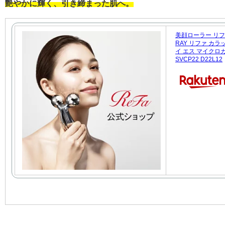
艶やかに輝く、引き締まった肌へ。
美顔ローラー リファ
RAY リファ カラ
イ エス マイクロカレ
SVCP22 D22L12