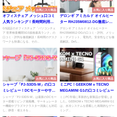
お気に入り商品
お気に入り商品
オフィスチェア メッシュ口コミ
デロンギ アミカルド オイルヒー
人気ランキング！長時間利用に
ター RHJ35M0812-DG徹底レビ
おすすめは？
ュー！De'Longhiの暖房で快適
GS認証のオフィスチェア「パソコンチェ
デロンギ アミカルド オイルヒーター
ア 世界検査機関SGS規格最高ランク」の
RHJ35M0812-DGの口コミ・評判、メリッ
な冬を
口コミ・評判を徹底解説！長時間のデスク
ト・デメリット、電気代、安全性などを徹
ワークも快適になる、その...
底解説。De'L...
お気に入り商品
お気に入り商品
シャープ「PJ-S3DS-W」の口コ
ミニPC！GEEKOM x TECNO
ミレビュー！DCモーターやサー
MEGAMINI G1の口コミレビュー
キュレーターは？
シャープ「PJ-S3DS-W」は最新のDCモー
ミニPC市場に革新的な新製品が登場しま
ター搭載リビング扇風機。サーキュレータ
した。GEEKOM x TECNO MEGAMINI G1
ー機能やプラズマクラスター消臭にも対応
は、水冷システムを搭載した画期的なゲー
し、静音・省エネを...
ミング...