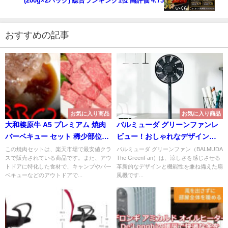
(200g×2パック) 総合ランキング1位 高評価 4.73
おすすめの記事
お気に入り商品
お気に入り商品
大和榛原牛 A5 プレミアム 焼肉
バルミューダ グリーンファンレ
バーベキュー セット 稀少部位も
ビュー！おしゃれなデザインと
入った1.2kg！
性能の魅力
この焼肉セットは、楽天市場で最安値クラ
バルミューダ グリーンファン（BALMUDA
スで販売されている商品です。また、アウ
The GreenFan）は、涼しさを感じさせる
トドアに特化した食材で、キャンプやバー
革新的なデザインと機能性を兼ね備えた扇
ベキューなどのアウトドアで...
風機です...