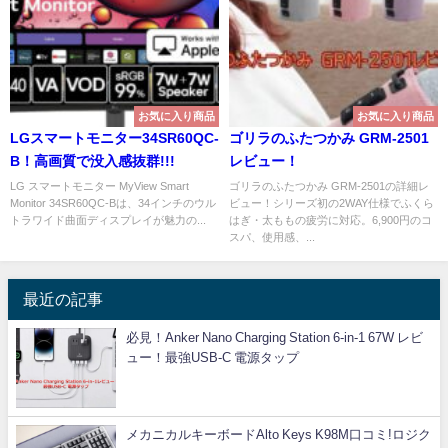
お気に入り商品
お気に入り商品
LGスマートモニター34SR60QC-
ゴリラのふたつかみ GRM-2501
B！高画質で没入感抜群!!!
レビュー！
LG スマートモニター MyView Smart
ゴリラのふたつかみ GRM-2501の詳細レ
Monitor 34SR60QC-Bは、34インチのウル
ビュー！シリーズ初の2WAY仕様でふくら
トラワイド曲面ディスプレイが魅力の...
はぎ・太ももの疲労に対応。6,900円のコ
スパ、使用感、...
最近の記事
必見！Anker Nano Charging Station 6-in-1 67W レビ
ュー！最強USB-C 電源タップ
メカニカルキーボードAlto Keys K98M口コミ!ロジク