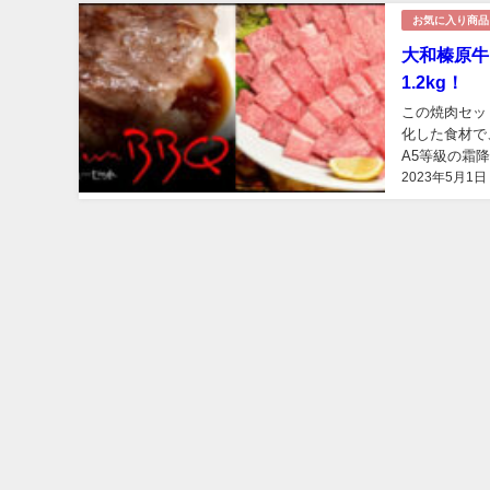
お気に入り商品
大和榛原牛
1.2kg！
この焼肉セッ
化した食材で
A5等級の霜
2023年5月1日
併設のお肉で