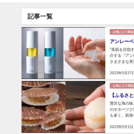
記事一覧
お気に入り商品
アンレーベ
"美肌を目指
介する『アン
さまざまな美
詳しくご紹介い
2023年5月27
お気に入り商品
【ふるさと納
贅沢な海の味
のオホーツク
も多く、刺身
が、荒波の中
2023年5月1日