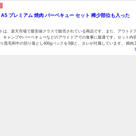
 A5 プレミアム 焼肉 バーベキュー セット 稀少部位も入った
トは、楽天市場で最安値クラスで販売されている商品です。また、アウトド
、キャンプやバーベキューなどのアウトドアでの食事に最適です。セット内
降り黒毛和牛の切り落とし400gパックを3個と、タレが付属しています。 精肉
、美味しさに自信を持ってお届けします。また、...