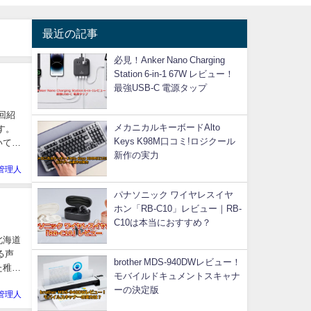
最近の記事
必見！Anker Nano Charging
Station 6-in-1 67W レビュー！
最強USB-C 電源タップ
回紹
メカニカルキーボードAlto
す。
Keys K98M口コミ!ロジクール
いて、
新作の実力
管理人
パナソニック ワイヤレスイヤ
ホン「RB-C10」レビュー｜RB-
C10は本当におすすめ？
北海道
る声
brother MDS-940DWレビュー！
た稚貝
モバイルドキュメントスキャナ
ーの決定版
管理人