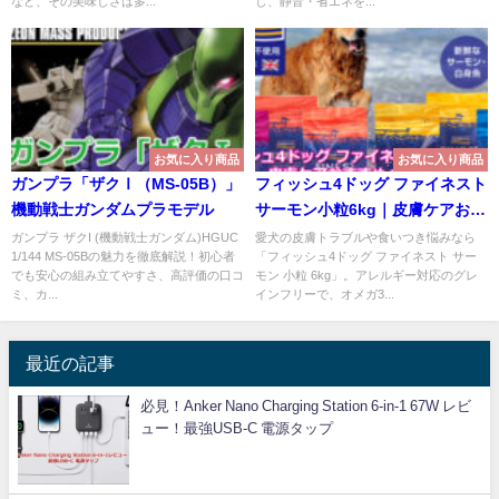
など、その美味しさは多...
し、静音・省エネを...
お気に入り商品
お気に入り商品
ガンプラ「ザクⅠ（MS-05B）」
フィッシュ4ドッグ ファイネスト
機動戦士ガンダムプラモデル
サーモン小粒6kg｜皮膚ケアおす
すめペットフード
ガンプラ ザクI (機動戦士ガンダム)HGUC
愛犬の皮膚トラブルや食いつき悩みなら
1/144 MS-05Bの魅力を徹底解説！初心者
「フィッシュ4ドッグ ファイネスト サー
でも安心の組み立てやすさ、高評価の口コ
モン 小粒 6kg」。アレルギー対応のグレ
ミ、カ...
インフリーで、オメガ3...
最近の記事
必見！Anker Nano Charging Station 6-in-1 67W レビ
ュー！最強USB-C 電源タップ