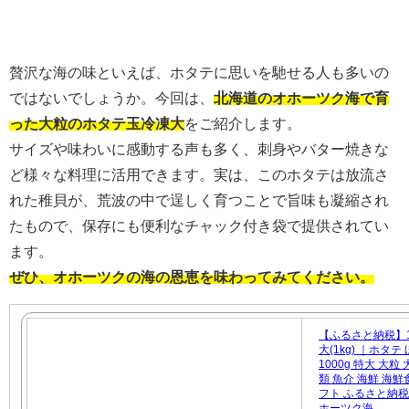
贅沢な海の味といえば、ホタテに思いを馳せる人も多いの
ではないでしょうか。今回は、
北海道のオホーツク海で育
った大粒のホタテ玉冷凍大
をご紹介します。
サイズや味わいに感動する声も多く、刺身やバター焼きな
ど様々な料理に活用できます。実は、このホタテは放流さ
れた稚貝が、荒波の中で逞しく育つことで旨味も凝縮され
たもので、保存にも便利なチャック付き袋で提供されてい
ます。
ぜひ、オホーツクの海の恩恵を味わってみてください。
【ふるさと納税】1
大(1kg) ｜ホタテ
1000g 特大 大
類 魚介 海鮮 海鮮
フト ふるさと納税 
ホーツク海