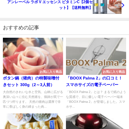
アンレーベル ラボ V エッセンス ビタミンC【2個セ
ット】【送料無料】
おすすめの記事
お気に入り商品
お気に入り商品
ボタン鍋（猪肉）の特製味噌付
「BOOX Palma 2」の口コミ！
きセット 300g（2～3人前）
スマホサイズの電子ペーパー
大自然のきれいな水と空気、山林に広がる
「BOOX Palma 2」とは？ まるで紙のよう
奥深い山々に住む天然猪を、猟師が罠で一
な質感で、目に優しい電子ペーパー端末
匹づつ狩ります。 天然の猪肉は濃厚で非
「BOOX Palma 2」が登場しました。スマ
常に香ばしく身の締まった肉...
ホサ...