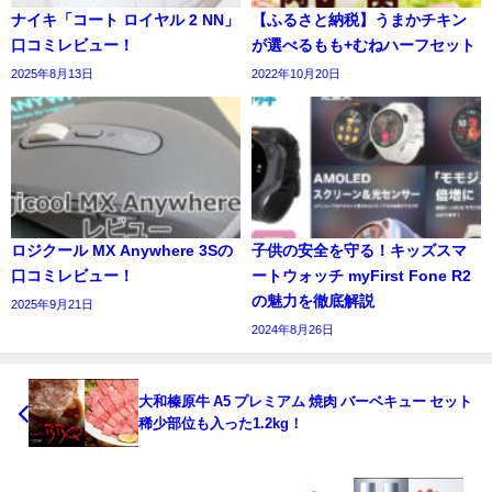
ナイキ「コート ロイヤル 2 NN」
【ふるさと納税】うまかチキン
口コミレビュー！
が選べるもも+むねハーフセット
2025年8月13日
2022年10月20日
ロジクール MX Anywhere 3Sの
子供の安全を守る！キッズスマ
口コミレビュー！
ートウォッチ myFirst Fone R2
の魅力を徹底解説
2025年9月21日
2024年8月26日
大和榛原牛 A5 プレミアム 焼肉 バーベキュー セット
稀少部位も入った1.2kg！