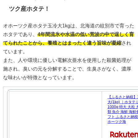
ツク産ホタテ！
オホーツク産ホタテ玉冷大1kgは、北海道の紋別市で育った
ホタテであり、
4年間流氷や水温の低い荒波の中で逞しく育
てられたことから、養殖とはまったく違う旨味が凝縮
され
ています。
また、人や環境に優しい電解次亜水を使用した殺菌処理が
施され、臭いの元を分解することで、生臭さがなく、濃厚
な味わいが特徴となっています。
【ふるさと納税】1
大(1kg) ｜ホタテ
1000g 特大 大
類 魚介 海鮮 海鮮
フト ふるさと納税 
ホーツク海