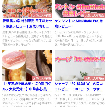
お気に入り商品
お気に入り商品
唐津 海の幸 特別限定 玉手箱セッ
ケンジントン SlimBlade Pro 徹
ト徹底レビュー｜お取り寄せ推
底レビュー
奨
唐津 海の幸 特別限定 玉手箱セットの口コ
ケンジントンの最高峰トラックボール
ミレビューを徹底紹介。無添加・無着色の
「SlimBlade Pro」を徹底レビュー！異次
干物やイカシュウマイなど7品目入り、送
元の操作性や口コミ、使い方を詳しく解
料無料のお取り寄せグル...
説。手首の疲れに悩む...
お気に入り商品
お気に入り商品
【4年連続中華総菜・点心部門グ
シャープ「PJ-S3DS-W」の口コ
ルメ大賞受賞！】中華点心 黒餃
ミレビュー！DCモーターやサー
子！合計96個約16人前！
キュレーターは？
"最高の味と品質で知られるぎょうざ館の
シャープ「PJ-S3DS-W」は最新のDCモー
餃子!! グルメ大賞を4年連続で受賞し、リ
ター搭載リビング扇風機。サーキュレータ
アルタイムランキングでも首位を獲得する
ー機能やプラズマクラスター消臭にも対応