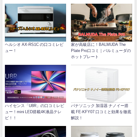
ヘルシオ AX-RS1C の口コミレビ
家が高級店に！BALMUDA The
ュー！
Plate Pro口コミ｜バルミューダの
ホットプレート
ハイセンス「U8R」の口コミレビ
パナソニック 加湿器 ナノイー搭
ュー！mini LED搭載4K液晶テレ
載 FE-KFY07 口コミと効果を徹底
ビ！！
解説！