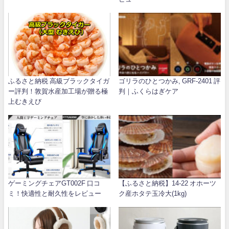
ふるさと納税 高級ブラックタイガ
ゴリラのひとつかみ, GRF-2401 評
ー評判！敦賀水産加工場が贈る極
判｜ふくらはぎケア
上むきえび
ゲーミングチェアGT002F 口コ
【ふるさと納税】14-22 オホーツ
ミ！快適性と耐久性をレビュー
ク産ホタテ玉冷大(1kg)