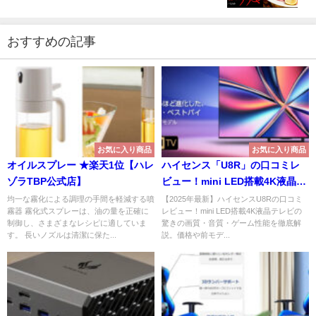
おすすめの記事
お気に入り商品
お気に入り商品
オイルスプレー ★楽天1位【ハレ
ハイセンス「U8R」の口コミレ
ゾラTBP公式店】
ビュー！mini LED搭載4K液晶テ
レビ！！
均一な霧化による調理の手間を軽減する噴
【2025年最新】ハイセンスU8Rの口コミ
霧器 霧化式スプレーは、油の量を正確に
レビュー！mini LED搭載4K液晶テレビの
制御し、さまざまなレシピに適していま
驚きの画質・音質・ゲーム性能を徹底解
す。 長いノズルは清潔に保た...
説。価格や前モデ...