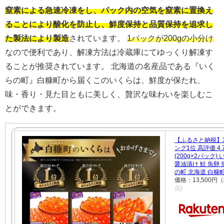
窒素による急速冷凍をし、パック内の空気を窒素に置換え
ることにより酸化を防止し、鮮度保持と品質保持を追求し
た製法により製造
されています。
1パックが200gの小分け
なので便利であり、解凍方法は冷蔵庫にてゆっくり解凍す
ることが推奨されています。 北海道の名産品である『いく
らの町』白糠町から届くこのいくらは、鮮度が保たれ、
味・香り・見た目ともに美しく、贅沢な味わいを楽しむこ
とができます。
【ふるさと納税】3
ング1位 高評価 4.
(200g×2パック
醤油漬け 鮭 魚卵 
の町 北海道 白糠
価格：13,500円
点)