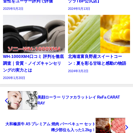
音性をユーザー評判で評価
ゾラTBP公式店】
2025年5月2日
2024年5月13日
WH-1000XM4口コミ 評判を徹底
北海道富良野産スイートコー
調査｜音質・ノイズキャンセリ
ン：夏を彩る甘味と感動の物語
ングの実力とは
2024年3月2日
2026年1月20日
美顔ローラー リファカラットレイ ReFa CARAT
RAY
大和榛原牛 A5 プレミアム 焼肉 バーベキュー セット
稀少部位も入った1.2kg！