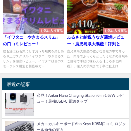
お気に入り商品
お気に入り商品
「イワタニ やきまるスリム」
ふるさと納税うなぎ蒲焼レビュ
の口コミレビュー！
ー：鹿児島県大隅産！評判とお
すすめ
煙も油はねも気にせずおうち焼肉を楽しめ
鹿児島県大隅産の豊かな自然の中で育っ
る卓上ガスグリル「イワタニ やきまるス
た、肉厚でふっくらとしたうなぎの蒲焼を
リム」を徹底レビュー。イワタニ独自のス
ご自宅で手軽に味わえる【ふるさと納
モークレス構造と新搭載ガー...
税】。職人の手焼きで丁寧に仕上げ...
最近の記事
必見！Anker Nano Charging Station 6-in-1 67W レビ
ュー！最強USB-C 電源タップ
メカニカルキーボードAlto Keys K98M口コミ!ロジク
ール新作の実力