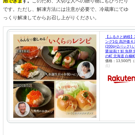
用できます。
このため、大切な人への贈り物にもぴったり
です。ただし、解凍方法には注意が必要で、冷蔵庫にてゆ
っくり解凍してからお召し上がりください。
【ふるさと納税】3
ング1位 高評価 4.
(200g×2パック
醤油漬け 鮭 魚卵 
の町 北海道 白糠
価格：13,500円
点)