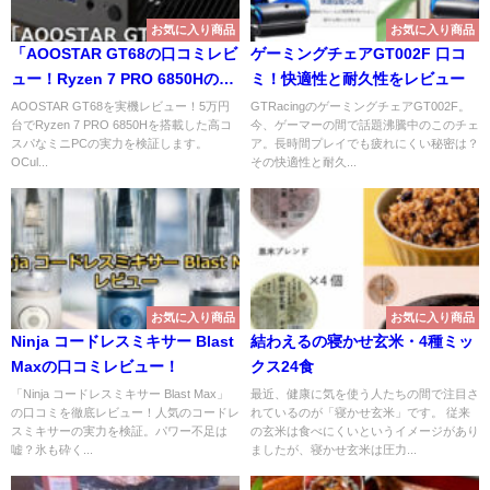
お気に入り商品
お気に入り商品
「AOOSTAR GT68の口コミレビ
ゲーミングチェアGT002F 口コ
ュー！Ryzen 7 PRO 6850Hの実
ミ！快適性と耐久性をレビュー
力は？
AOOSTAR GT68を実機レビュー！5万円
GTRacingのゲーミングチェアGT002F。
台でRyzen 7 PRO 6850Hを搭載した高コ
今、ゲーマーの間で話題沸騰中のこのチェ
スパなミニPCの実力を検証します。
ア。長時間プレイでも疲れにくい秘密は？
OCul...
その快適性と耐久...
お気に入り商品
お気に入り商品
Ninja コードレスミキサー Blast
結わえるの寝かせ玄米・4種ミッ
Maxの口コミレビュー！
クス24食
「Ninja コードレスミキサー Blast Max」
最近、健康に気を使う人たちの間で注目さ
の口コミを徹底レビュー！人気のコードレ
れているのが「寝かせ玄米」です。 従来
スミキサーの実力を検証。パワー不足は
の玄米は食べにくいというイメージがあり
嘘？氷も砕く...
ましたが、寝かせ玄米は圧力...