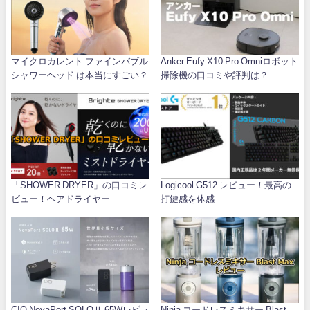
マイクロカレント ファインバブル
Anker Eufy X10 Pro Omniロボット
シャワーヘッド は本当にすごい？
掃除機の口コミや評判は？
「SHOWER DRYER」の口コミレ
Logicool G512 レビュー！最高の
ビュー！ヘアドライヤー
打鍵感を体感
CIO NovaPort SOLOⅡ 65Wレビュ
Ninja コードレスミキサー Blast