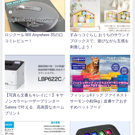
ロジクール MX Anywhere 3Sの口
すみっコぐらし おうちのサウンド
コミレビュー！
ブロックスで、遊びながら五感を
刺激しよう！
【写真も文書もキレイに！】キヤ
フィッシュ4ドッグ ファイネスト
ノンカラーレーザープリンター
サーモン小粒6kg｜皮膚ケアおす
Satera で叶える、高画質なホーム
すめペットフード
プリント