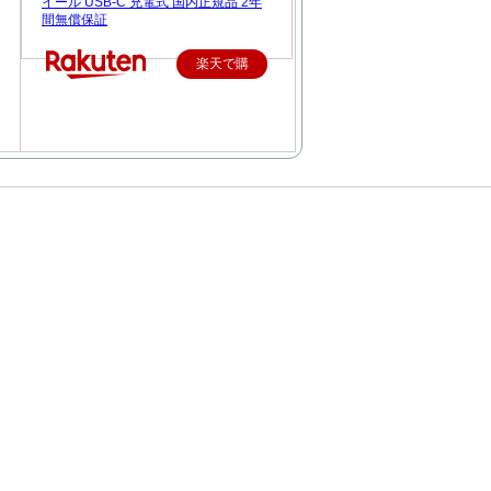
イール USB-C 充電式 国内正規品 2年
間無償保証
楽天で購
入