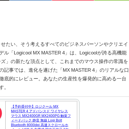
させたい、そう考えるすべてのビジネスパーソンやクリエイ
gicool MX MASTER 4」は、Logicoolが誇る高機能
Xシリーズ」の新たな頂点として、これまでのマウス操作の常識を
記事では、進化を遂げた「MX MASTER 4」のリアルな口
徹底的にレビュー。あなたの生産性を爆発的に高める一台
す。
【予約受付中】ロジクール MX
MASTER 4 アドバンスド ワイヤレス
マウス MX2400GR MX2400PG 触覚フ
ィードバック 静音 無線 Logi Bolt
Bluetooth 8000dpi 高速スクロールホ