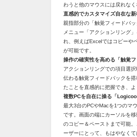
わうと他のマウスには戻れなく
直感的でカスタマイズ自在な新
親指部分の「触覚フィードバッ
メニュー「アクションリング」
れ、例えばExcelではコピー
が可能です。
操作の確実性を高める「触覚フ
アクションリングでの項目選択
伝わる触覚フィードバックを搭
たことを直感的に把握でき、よ
複数PCを自在に操る「Logicool
最大3台のPCやMacを1つのマウ
です。画面の端にカーソルを移
のコピー＆ペーストまで可能。
ーザーにとって、もはやなくて