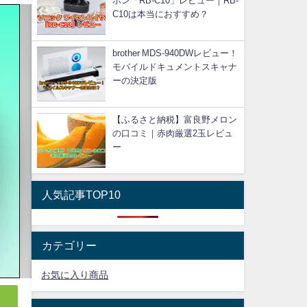
ホン「RB-C10」レビュー｜RB-
C10は本当におすすめ？
brother MDS-940DWレビュー！
モバイルドキュメントスキャナ
ーの決定版
【ふるさと納税】富良野メロン
の口コミ｜赤肉厳選2玉レビュ
ー
人気記事TOP10
カテゴリー
お気に入り商品