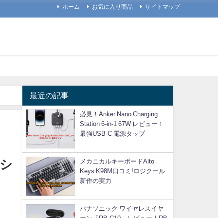
ホーム
お気に入り商品
サイトマップ
最近の記事
必見！Anker Nano Charging
Station 6-in-1 67W レビュー！
最強USB-C 電源タップ
Xシ
メカニカルキーボードAlto
Keys K98M口コミ!ロジクール
新作の実力
パナソニック ワイヤレスイヤ