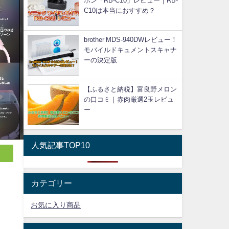
ホン「RB-C10」レビュー｜RB-
C10は本当におすすめ？
brother MDS-940DWレビュー！
モバイルドキュメントスキャナ
ーの決定版
【ふるさと納税】富良野メロン
の口コミ｜赤肉厳選2玉レビュ
ー
人気記事TOP10
カテゴリー
お気に入り商品