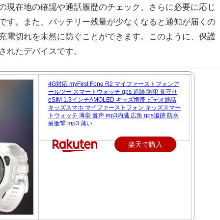
の現在地の確認や通話履歴のチェック、さらに必要に応じ
です。また、バッテリー残量が少なくなると通知が届くの
充電切れを未然に防ぐことができます。このように、保護
されたデバイスです。
4G対応 myFirst Fone R2 マイファーストフォンア
ールツー スマートウォッチ gps 追跡 防犯 見守り
eSIM 1.3インチAMOLED キッズ携帯 ビデオ通話
キッズスマホ マイファーストフォン キッズスマー
トウォッチ 薄型 音声 mp3内臓 広角 gps追跡 防水
耐衝撃 mp3 薄い
楽天で購入