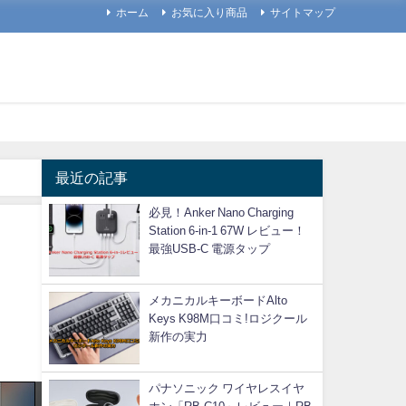
ホーム
お気に入り商品
サイトマップ
最近の記事
必見！Anker Nano Charging
Station 6-in-1 67W レビュー！
最強USB-C 電源タップ
メカニカルキーボードAlto
Keys K98M口コミ!ロジクール
新作の実力
パナソニック ワイヤレスイヤ