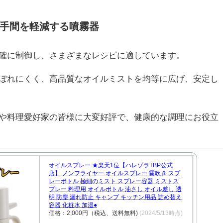
手間を軽減する噴霧器
確に制御し、さまざまなレシピに適しています。
ぼれにくく、高品質なオイルミストを均等に広げ、安定し
や料理愛好家の皆様に大変好評で、健康的な調理にお役立
オイルスプレー ★楽天1位【ハレゾラTBP公式
店】 ノンフライヤー オイルスプレー 霧吹き スプ
レーボトル 極細のミスト スプレー容器 ミストス
プレー 料理用 オイルボトル 油さし オイル差し 透
明 防塵 漏れ防止 キャンプ キッチン用品 詰め替え
容器 化粧水 加湿●
価格：2,000円（税込、送料無料)
(2024/5/13時点)