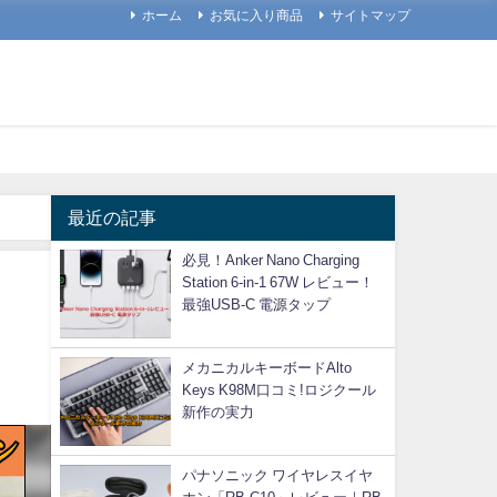
ホーム
お気に入り商品
サイトマップ
最近の記事
必見！Anker Nano Charging
Station 6-in-1 67W レビュー！
最強USB-C 電源タップ
メカニカルキーボードAlto
Keys K98M口コミ!ロジクール
新作の実力
パナソニック ワイヤレスイヤ