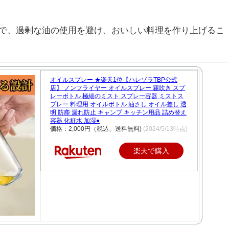
で、過剰な油の使用を避け、おいしい料理を作り上げるこ
オイルスプレー ★楽天1位【ハレゾラTBP公式
店】 ノンフライヤー オイルスプレー 霧吹き スプ
レーボトル 極細のミスト スプレー容器 ミストス
プレー 料理用 オイルボトル 油さし オイル差し 透
明 防塵 漏れ防止 キャンプ キッチン用品 詰め替え
容器 化粧水 加湿●
価格：2,000円（税込、送料無料)
(2024/5/13時点)
楽天で購入