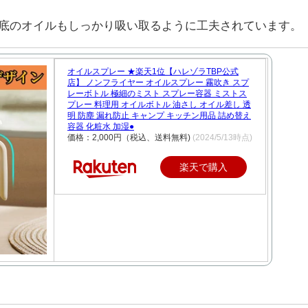
底のオイルもしっかり吸い取るように工夫されています。
オイルスプレー ★楽天1位【ハレゾラTBP公式
店】 ノンフライヤー オイルスプレー 霧吹き スプ
レーボトル 極細のミスト スプレー容器 ミストス
プレー 料理用 オイルボトル 油さし オイル差し 透
明 防塵 漏れ防止 キャンプ キッチン用品 詰め替え
容器 化粧水 加湿●
価格：2,000円（税込、送料無料)
(2024/5/13時点)
楽天で購入