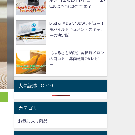
ホン「RB-C10」レビュー｜RB-
C10は本当におすすめ？
brother MDS-940DWレビュー！
モバイルドキュメントスキャナ
ーの決定版
【ふるさと納税】富良野メロン
の口コミ｜赤肉厳選2玉レビュ
ー
人気記事TOP10
カテゴリー
お気に入り商品