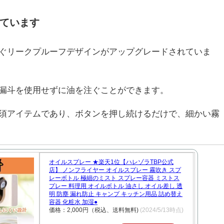
ています
ぐリークプルーフデザインがアップグレードされていま
漏斗を使用せずに油を注ぐことができます。
須アイテムであり、ボタンを押し続けるだけで、細かい霧
オイルスプレー ★楽天1位【ハレゾラTBP公式
店】 ノンフライヤー オイルスプレー 霧吹き スプ
レーボトル 極細のミスト スプレー容器 ミストス
プレー 料理用 オイルボトル 油さし オイル差し 透
明 防塵 漏れ防止 キャンプ キッチン用品 詰め替え
容器 化粧水 加湿●
価格：2,000円（税込、送料無料)
(2024/5/13時点)