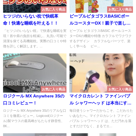
お気に入り商品
お気に入り商品
ヒツジのいらない枕で快眠革
ピープルピタゴラスBASICボー
命！快適な睡眠を叶える！！
ルコースターDX！親子で楽しむ
知育玩具の魅力
「ヒツジのいらない枕」で快適な睡眠を実
ピープル ピタゴラスBASIC ボールコース
現！首や肩の負担を軽減し、丸洗い可能で
ターDXの機能や特徴 カラフルでワクワク
清潔を保てる高機能枕。実際の口コミや特
するデザイン カラフルなパーツで、楽
徴を詳しく解説します。...
しく学べる ピー...
お気に入り商品
お気に入り商品
ロジクール MX Anywhere 3Sの
マイクロカレント ファインバブ
口コミレビュー！
ル シャワーヘッド は本当にすご
い？
ロジクール MX Anywhere 3Sのリアルな口
毎日使うシャワーだからこそ、こだわりた
コミを徹底レビュー。Logicool(ロジクー
いあなたへ。マイクロカレント ファイン
ル)製マウスの最高峰がもたらす静音性、
バブル シャワーヘッド は、ただ汚れを落
8K...
とすだけでなく、まるでエ...