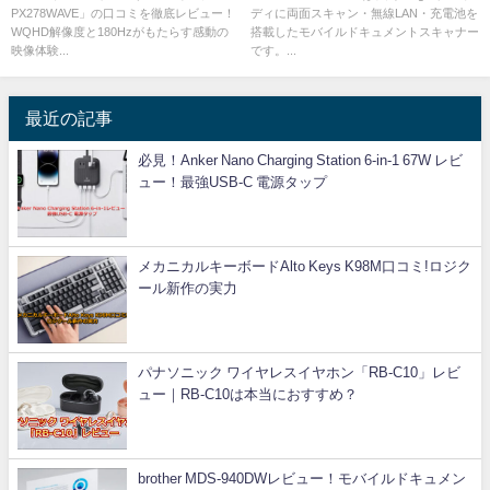
PX278WAVE」の口コミを徹底レビュー！
ディに両面スキャン・無線LAN・充電池を
WQHD解像度と180Hzがもたらす感動の
搭載したモバイルドキュメントスキャナー
映像体験...
です。...
最近の記事
必見！Anker Nano Charging Station 6-in-1 67W レビ
ュー！最強USB-C 電源タップ
メカニカルキーボードAlto Keys K98M口コミ!ロジク
ール新作の実力
パナソニック ワイヤレスイヤホン「RB-C10」レビ
ュー｜RB-C10は本当におすすめ？
brother MDS-940DWレビュー！モバイルドキュメン