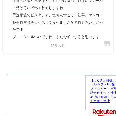
沖縄の名物や果物などこちらでは食べられないフレーバ
ー勢ぞろいでわくわくしますね。
早速家族でピスタチオ、塩ちんすこう、紅芋、マンゴー
をそれぞれチョイスして食べましたがどれもおいしかっ
たです！
ブルーシールいいですね、またお願いすると思います。
30代 女性
【ふるさと納税】
ール ギフト18 着
フト スイーツ デ
詰合せ セット 冷
め 高評価 誕生日
お土産 ご当地