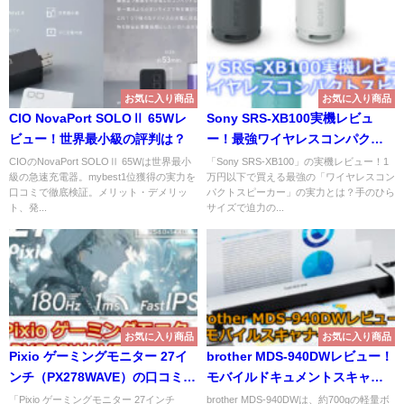
お気に入り商品
お気に入り商品
CIO NovaPort SOLOⅡ 65Wレ
Sony SRS-XB100実機レビュ
ビュー！世界最小級の評判は？
ー！最強ワイヤレスコンパクト
スピーカー
CIOのNovaPort SOLOⅡ 65Wは世界最小
「Sony SRS-XB100」の実機レビュー！1
級の急速充電器。mybest1位獲得の実力を
万円以下で買える最強の「ワイヤレスコン
口コミで徹底検証。メリット・デメリッ
パクトスピーカー」の実力とは？手のひら
ト、発...
サイズで迫力の...
お気に入り商品
お気に入り商品
Pixio ゲーミングモニター 27イ
brother MDS-940DWレビュー！
ンチ（PX278WAVE）の口コミレ
モバイルドキュメントスキャナ
ビュー！
ーの決定版
「Pixio ゲーミングモニター 27インチ
brother MDS-940DWは、約700gの軽量ボ