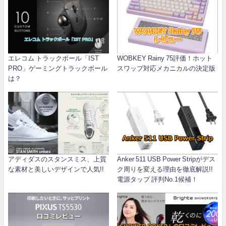
エレコム トラックボール「IST
WOBKEY Rainy 75評価！ホット
PRO」ゲーミングトラックボール
スワップ対応メカニカルの決定版
は？
アディダスのスタンスミス、上質
Anker 511 USB Power Stripがデス
な素材と美しいデザインで人気!!
ク周りを変える理由を徹底解説!!
電源タップ 評判No.1候補！