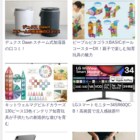
デュクス Dawn スチーム式加湿器
ピープルピタゴラスBASICボール
の口コミ！
コースターDX！親子で楽しむ知育
玩具の魅力
キットウェルマグビルドカラーズ
LGスマートモニター34SR60QC-
130ピース13色インテリア知育玩
B！高画質で没入感抜群!!!
具が子供たちの創造的な遊びを育
む