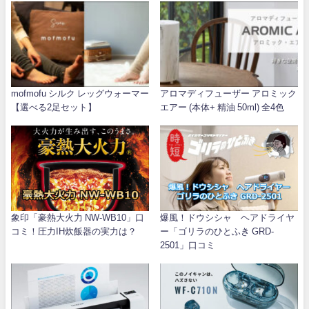
mofmofu シルク レッグウォーマー
アロマディフューザー アロミック
【選べる2足セット】
エアー (本体+ 精油 50ml) 全4色
象印「豪熱大火力 NW-WB10」口
爆風！ドウシシャ ヘアドライヤ
コミ！圧力IH炊飯器の実力は？
ー「ゴリラのひとふき GRD-
2501」口コミ