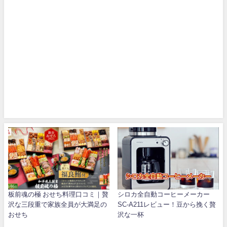
板前魂の極 おせち料理口コミ｜贅
シロカ全自動コーヒーメーカー
沢な三段重で家族全員が大満足の
SC-A211レビュー！豆から挽く贅
おせち
沢な一杯