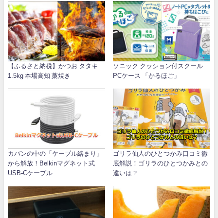
【ふるさと納税】かつお タタキ
ソニック クッション付スクール
1.5kg 本場高知 藁焼き
PCケース 「かるほご」
カバンの中の「ケーブル絡まり」
ゴリラ仙人のひとつかみ口コミ徹
から解放！Belkinマグネット式
底解説！ゴリラのひとつかみとの
USB-Cケーブル
違いは？