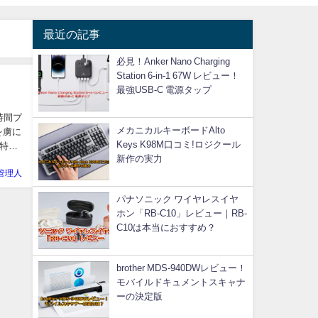
最近の記事
必見！Anker Nano Charging
Station 6-in-1 67W レビュー！
最強USB-C 電源タップ
時間プ
メカニカルキーボードAlto
を虜に
Keys K98M口コミ!ロジクール
特
新作の実力
管理人
パナソニック ワイヤレスイヤ
ホン「RB-C10」レビュー｜RB-
C10は本当におすすめ？
brother MDS-940DWレビュー！
モバイルドキュメントスキャナ
ーの決定版