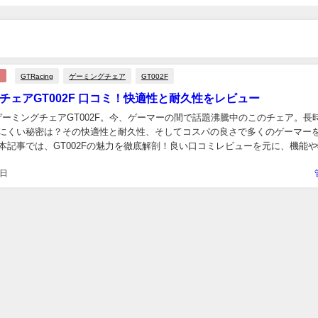
GTRacing
ゲーミングチェア
GT002F
チェアGT002F 口コミ！快適性と耐久性をレビュー
gのゲーミングチェアGT002F。今、ゲーマーの間で話題沸騰中のこのチェア。長
にくい秘密は？その快適性と耐久性、そしてコスパの良さで多くのゲーマー
本記事では、GT002Fの魅力を徹底解剖！良い口コミレビューを元に、機能や
・デメリット、おすすめポイントまで詳...
1日