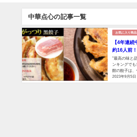
中華点心の記事一覧
お気に入り商品
【4年連続
約16人前
"最高の味と
ンキングでも
館の餃子は、
2023年9月5日
餃子や本餃子