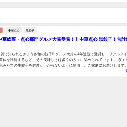
中華点心
黒餃子
中華総菜・点心部門グルメ大賞受賞！】中華点心 黒餃子！合計9
！
品質で知られるぎょうざ館の餃子!! グルメ大賞を4年連続で受賞し、リアルタ
首位を獲得するなど、その美味しさは多くの人々に認められています。 ぎょ
包みたての生餃子を鮮度が下がらないように冷凍し、ご家庭にお届けします。
など、バラエティ豊かなラインナップがあり、自...