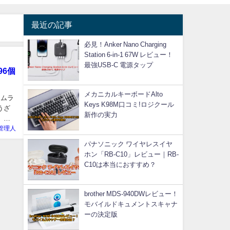
最近の記事
必見！Anker Nano Charging
Station 6-in-1 67W レビュー！
最強USB-C 電源タップ
6個
メカニカルキーボードAlto
イムラ
Keys K98M口コミ!ロジクール
うざ
新作の実力
 黒
管理人
パナソニック ワイヤレスイヤ
ホン「RB-C10」レビュー｜RB-
C10は本当におすすめ？
brother MDS-940DWレビュー！
モバイルドキュメントスキャナ
ーの決定版