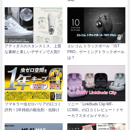
アディダスのスタンスミス、上質
エレコム トラックボール「IST
な素材と美しいデザインで人気!!
PRO」ゲーミングトラックボール
は？
フマキラー虫ゼロバリアの口コミ
ソニー「LinkBuds Clip WF-
評判！1年持続の殺虫剤・虫除け
LC900」の口コミレビュー！イヤ
ーカフスタイルイヤホン