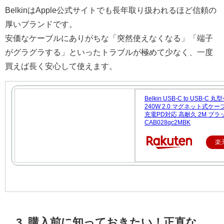
BelkinはApple公式サイトでも長年取り扱われるほど信頼の
厚いブランドです。
安価なケーブルにありがちな「突然使えなくなる」「端子
がグラグラする」といったトラブルが極めて少なく、一度
買えば長く安心して使えます。
Belkin USB-C to USB-C
240W 2.0 マグネット式ケー
充電PD対応 高耐久 2M ブラ
CAB028qc2MBK
楽
3. 購入前に知っておきたい！正直な