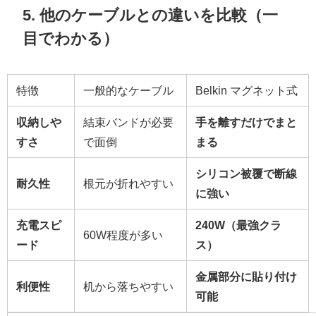
5. 他のケーブルとの違いを比較（一
目でわかる）
特徴
一般的なケーブル
Belkin マグネット式
収納しや
結束バンドが必要
手を離すだけでまと
すさ
で面倒
まる
シリコン被覆で断線
耐久性
根元が折れやすい
に強い
充電スピ
240W（最強クラ
60W程度が多い
ード
ス）
金属部分に貼り付け
利便性
机から落ちやすい
可能