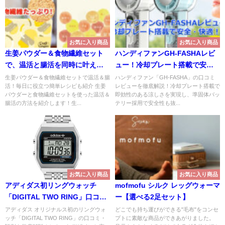
お気に入り商品
お気に入り商品
生姜パウダー＆食物繊維セット
ハンディファンGH-FASHAレビ
で、温活と腸活を同時に叶え
ュー！冷却プレート搭載で安
る！
全・快適！！
生姜パウダー＆食物繊維セットで温活＆腸
ハンディファン「GH-FASHA」の口コミ
活！毎日に役立つ簡単レシピも紹介 生姜
レビューを徹底解説！冷却プレート搭載で
パウダーと食物繊維セットを使った温活＆
即効性のある涼しさを実現し、準固体バッ
腸活の方法を紹介します！生...
テリー採用で安全性も抜...
お気に入り商品
お気に入り商品
アディダス初リングウォッチ
mofmofu シルク レッグウォーマ
「DIGITAL TWO RING」口コ
ー【選べる2足セット】
ミ・レビュー！
アディダス オリジナルス初のリングウォ
どこでも持ち運びができる"毛布"をコンセ
ッチ「DIGITAL TWO RING」の口コミ・
プトに素敵な商品ができあがりました。