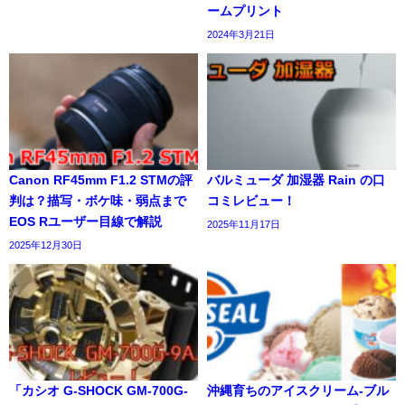
ームプリント
2024年3月21日
Canon RF45mm F1.2 STMの評
バルミューダ 加湿器 Rain の口
判は？描写・ボケ味・弱点まで
コミレビュー！
EOS Rユーザー目線で解説
2025年11月17日
2025年12月30日
「カシオ G-SHOCK GM-700G-
沖縄育ちのアイスクリーム-ブル