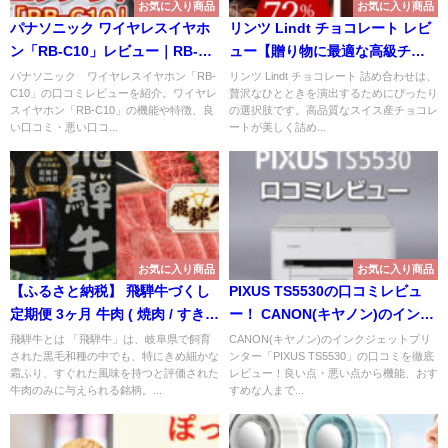
お気に入り商品
お気に入り商品
パナソニック ワイヤレスイヤホ
リンツ Lindt チョコレート レビ
ン「RB-C10」レビュー｜RB-
ュー【贈り物に最適な高級チョ
C10は本当におすすめ？
コ】
パナソニック ワイヤレスイヤホン「RB-
リンツ Lindt チョコレート 詰め合わせは、
C10」の口コミレビューを紹介。ワイヤレ
贅沢なひとときを演出するためにぴったり
スイヤホン「RB-C10」の機能や特徴、良
の選択肢です。高品質なスイス産チョコレ
い口コミ・悪い口コ...
ートが美しく詰め...
お気に入り商品
お気に入り商品
【ふるさと納税】 飛騨牛づくし
PIXUS TS5530の口コミレビュ
定期便 3ヶ月 牛肉 ( 焼肉 / すき焼
ー！ CANON(キヤノン)のインク
き / ステーキ )
ジェットプリンターとしての実
飛騨牛とは 「飛騨牛」は、岐阜県で飼育
CANON(キヤノン)のインクジェットプリ
された黒毛和種の中でも、特にきめ細かな
ンター「PIXUS TS5530」の口コミを徹底
力は？
霜ふり、すぐれた風味を持つと評価された
レビュー！良い点・悪い点から機能、おす
牛肉のみに与えられる銘柄。...
すめな人まで...