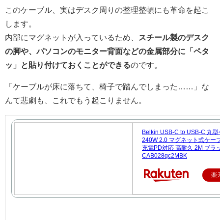
このケーブル、実はデスク周りの整理整頓にも革命を起こ
します。
内部にマグネットが入っているため、
スチール製のデスク
の脚や、パソコンのモニター背面などの金属部分に「ペタ
ッ」と貼り付けておくことができる
のです。
「ケーブルが床に落ちて、椅子で踏んでしまった……」な
んて悲劇も、これでもう起こりません。
Belkin USB-C to USB-C
240W 2.0 マグネット式ケー
充電PD対応 高耐久 2M ブラ
CAB028qc2MBK
楽