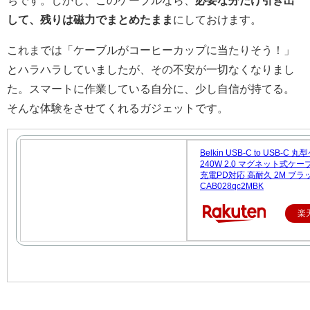
ちです。しかし、このケーブルなら、
必要な分だけ引き出
して、残りは磁力でまとめたまま
にしておけます。
これまでは「ケーブルがコーヒーカップに当たりそう！」
とハラハラしていましたが、その不安が一切なくなりまし
た。スマートに作業している自分に、少し自信が持てる。
そんな体験をさせてくれるガジェットです。
Belkin USB-C to USB-C
240W 2.0 マグネット式ケー
充電PD対応 高耐久 2M ブラ
CAB028qc2MBK
楽