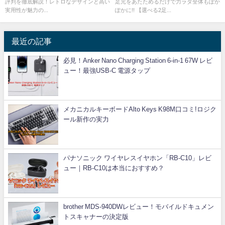
評判を徹底解説！レトロなデザインと高い
足元をあたためるだけで力ラダ全体もぽか
実用性が魅力の...
ぽかに!! 【選べる2足...
最近の記事
必見！Anker Nano Charging Station 6-in-1 67W レビ
ュー！最強USB-C 電源タップ
メカニカルキーボードAlto Keys K98M口コミ!ロジク
ール新作の実力
パナソニック ワイヤレスイヤホン「RB-C10」レビ
ュー｜RB-C10は本当におすすめ？
brother MDS-940DWレビュー！モバイルドキュメン
トスキャナーの決定版