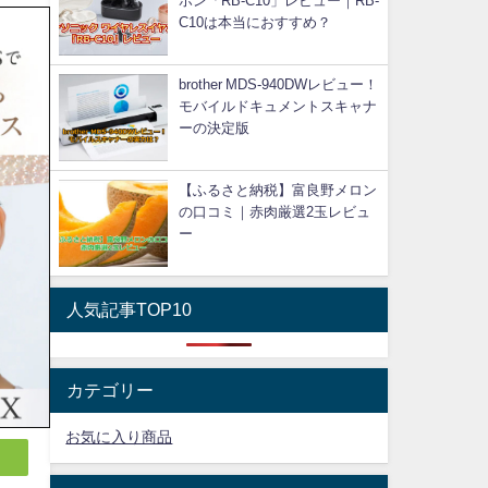
ホン「RB-C10」レビュー｜RB-
C10は本当におすすめ？
brother MDS-940DWレビュー！
モバイルドキュメントスキャナ
ーの決定版
【ふるさと納税】富良野メロン
の口コミ｜赤肉厳選2玉レビュ
ー
人気記事TOP10
カテゴリー
お気に入り商品