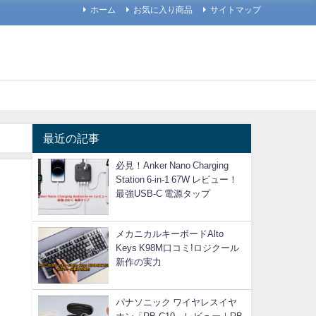
ホーム
お気に入り商品
サイトマップ
最近の記事
必見！Anker Nano Charging
Station 6-in-1 67W レビュー！
最強USB-C 電源タップ
メカニカルキーボードAlto
Keys K98M口コミ!ロジクール
新作の実力
パナソニック ワイヤレスイヤ