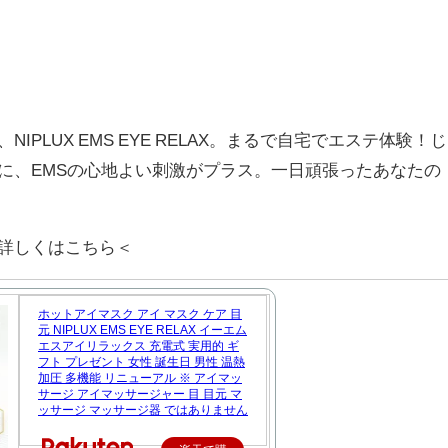
PLUX EMS EYE RELAX。まるで自宅でエステ体験！じ
に、EMSの心地よい刺激がプラス。一日頑張ったあなたの
詳しくはこちら＜
ホットアイマスク アイ マスク ケア 目
元 NIPLUX EMS EYE RELAX イーエム
エスアイリラックス 充電式 実用的 ギ
フト プレゼント 女性 誕生日 男性 温熱
加圧 多機能 リニューアル ※ アイマッ
サージ アイマッサージャー 目 目元 マ
ッサージ マッサージ器 ではありません