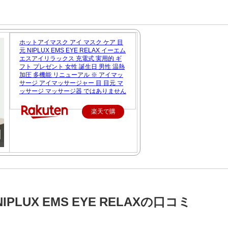
ホットアイマスク アイ マスク ケア 目
元 NIPLUX EMS EYE RELAX イーエム
エスアイリラックス 充電式 実用的 ギ
フト プレゼント 女性 誕生日 男性 温熱
加圧 多機能 リニューアル ※ アイマッ
サージ アイマッサージャー 目 目元 マ
ッサージ マッサージ器 ではありません
楽天で購
入
LUX EMS EYE RELAXの口コミ