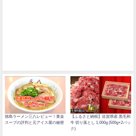
徳島ラーメン三八レビュー！黄金
【ふるさと納税】佐賀県産 黒毛和
スープの評判と元アイス屋の秘密
牛 切り落とし 1,000g (500g×2パッ
ク)