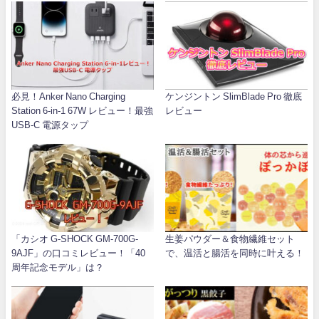
必見！Anker Nano Charging
ケンジントン SlimBlade Pro 徹底
Station 6-in-1 67W レビュー！最強
レビュー
USB-C 電源タップ
「カシオ G-SHOCK GM-700G-
生姜パウダー＆食物繊維セット
9AJF」の口コミレビュー！「40
で、温活と腸活を同時に叶える！
周年記念モデル」は？