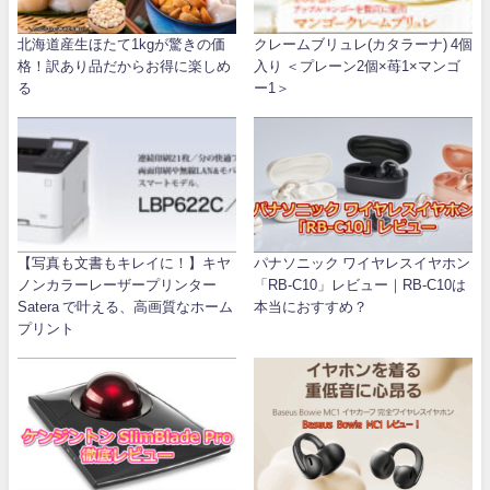
北海道産生ほたて1kgが驚きの価
クレームブリュレ(カタラーナ) 4個
格！訳あり品だからお得に楽しめ
入り ＜プレーン2個×苺1×マンゴ
る
ー1＞
【写真も文書もキレイに！】キヤ
パナソニック ワイヤレスイヤホン
ノンカラーレーザープリンター
「RB-C10」レビュー｜RB-C10は
Satera で叶える、高画質なホーム
本当におすすめ？
プリント