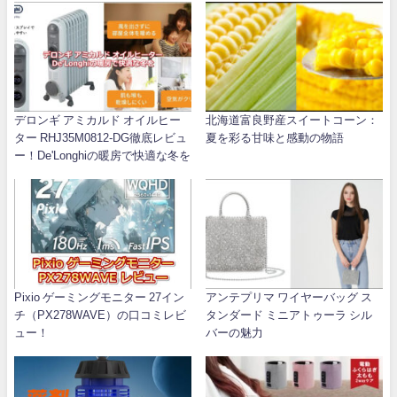
デロンギ アミカルド オイルヒー
北海道富良野産スイートコーン：
ター RHJ35M0812-DG徹底レビュ
夏を彩る甘味と感動の物語
ー！De'Longhiの暖房で快適な冬を
Pixio ゲーミングモニター 27イン
アンテプリマ ワイヤーバッグ ス
チ（PX278WAVE）の口コミレビ
タンダード ミニアトゥーラ シル
ュー！
バーの魅力