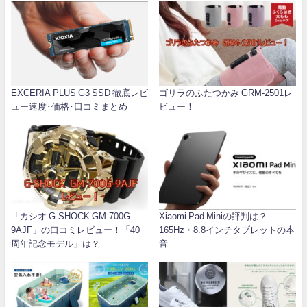
EXCERIA PLUS G3 SSD 徹底レビ
ゴリラのふたつかみ GRM-2501レ
ュー速度･価格･口コミまとめ
ビュー！
「カシオ G-SHOCK GM-700G-
Xiaomi Pad Miniの評判は？
9AJF」の口コミレビュー！「40
165Hz・8.8インチタブレットの本
周年記念モデル」は？
音