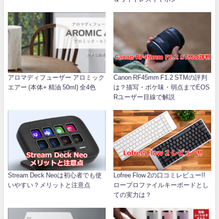
アロマディフューザー アロミック
Canon RF45mm F1.2 STMの評判
エアー (本体+ 精油 50ml) 全4色
は？描写・ボケ味・弱点までEOS
Rユーザー目線で解説
Stream Deck Neoは初心者でも使
Lofree Flow 2の口コミレビュー!!
いやすい？メリットと注意点
ロープロファイルキーボードとし
ての実力は？