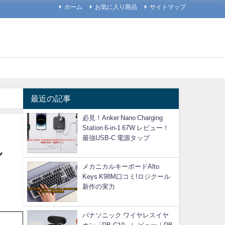
ホーム
お気に入り商品
サイトマップ
最近の記事
必見！Anker Nano Charging
Station 6-in-1 67W レビュー！
最強USB-C 電源タップ
ル
メカニカルキーボードAlto
Keys K98M口コミ!ロジクール
新作の実力
パナソニック ワイヤレスイヤ