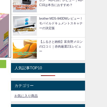
ホン「RB-C10」レビュー｜RB-
C10は本当におすすめ？
brother MDS-940DWレビュー！
モバイルドキュメントスキャナ
ーの決定版
【ふるさと納税】富良野メロン
の口コミ｜赤肉厳選2玉レビュ
ー
人気記事TOP10
カテゴリー
お気に入り商品