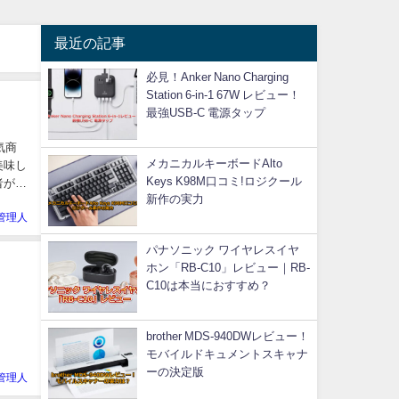
最近の記事
必見！Anker Nano Charging
Station 6-in-1 67W レビュー！
最強USB-C 電源タップ
気商
メカニカルキーボードAlto
美味し
Keys K98M口コミ!ロジクール
者がコ
新作の実力
管理人
パナソニック ワイヤレスイヤ
ホン「RB-C10」レビュー｜RB-
C10は本当におすすめ？
brother MDS-940DWレビュー！
モバイルドキュメントスキャナ
ーの決定版
管理人