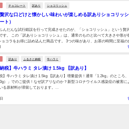
チョコレート
訳あり
ショコリッシュ
贅沢な口どけと懐かしい味わいが楽しめる訳ありショコリッシ
ート）
ふんだんな試行錯誤を行って完成させたのが、「ショコリッシュ」という贅
です。 この「訳ありショコリッシュ」は、通常のものと比べて大きさや形が
”ショコラをお得に詰め込んだ商品です。 3つの味があり、お茶の時間に至福の
日
いただけます♪ 【10月16日から出荷分】【...
訳あり
ふるさと納税
牛ハラミ
税】牛ハラミ タレ漬け 1.5kg 【訳あり】
】牛ハラミ タレ漬け 1.5kg 【訳あり】増量提供！通常「1.2kg」のところ、
（+300g）」でのご提供！なぜ訳アリなのか？新型コロナウイルス感染症の被害に
いる原材料が滞留しております。...
5日