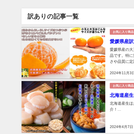
訳ありの記事一覧
お気に入り商品
愛媛県産訳
愛媛県産の大
品です。特に
さや品質に定
スパの良さを高
2024年11月3
お気に入り商品
北海道産生
北海道産生ほ
介！...
2024年4月7日