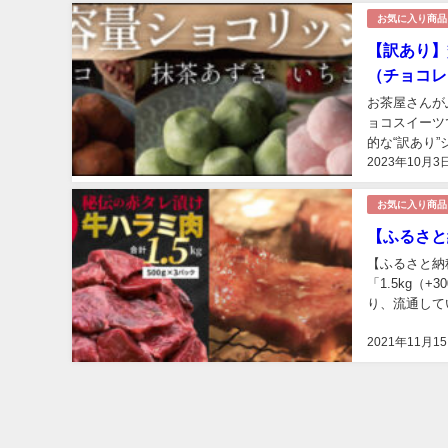
お気に入り商品
【訳あり】
（チョコレ
お茶屋さんが
ョコスイーツ
的な“訳あり
2023年10月3
ときを楽しんで
お気に入り商品
【ふるさと納
【ふるさと納税
「1.5kg
り、流通して
2021年11月1