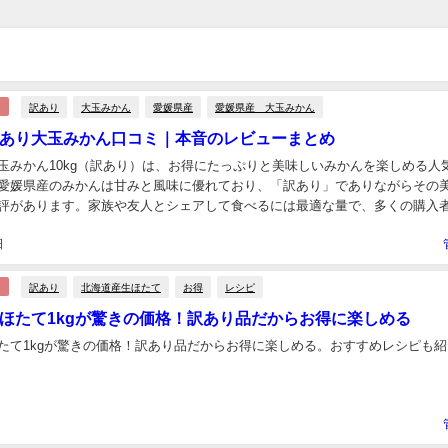
訳あり
大玉みかん
愛媛県産
愛媛県産 大玉みかん
あり大玉みかん口コミ｜本音のレビューまとめ
玉みかん10kg（訳あり）は、お得にたっぷりと美味しいみかんを楽しめる人
愛媛県産のみかんは甘みと風味に優れており、「訳あり」でありながらその
評があります。家族や友人とシェアして食べるには最適な量で、多くの購入
く評価しています。 大玉みかん 訳あり10kg...
日
訳あり
北海道産生ほたて
お得
レシピ
ほたて1kgが驚きの価格！訳あり品だからお得に楽しめる
たて1kgが驚きの価格！訳あり品だからお得に楽しめる。おすすめレシピも紹