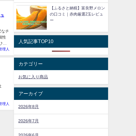
【ふるさと納税】富良野メロン
の口コミ｜赤肉厳選2玉レビュ
ュ
ー
沢なチ
個性
人気記事TOP10
ひと
管理人
カテゴリー
お気に入り商品
よ
アーカイブ
管理人
2026年8月
2026年7月
2026年6月