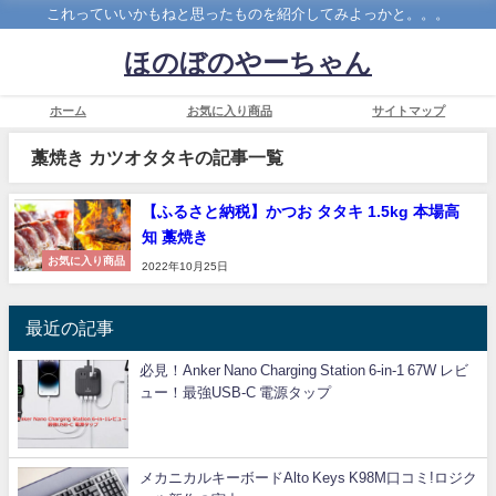
これっていいかもねと思ったものを紹介してみよっかと。。。
ほのぼのやーちゃん
ホーム
お気に入り商品
サイトマップ
藁焼き カツオタタキの記事一覧
【ふるさと納税】かつお タタキ 1.5kg 本場高
知 藁焼き
お気に入り商品
2022年10月25日
最近の記事
必見！Anker Nano Charging Station 6-in-1 67W レビ
ュー！最強USB-C 電源タップ
メカニカルキーボードAlto Keys K98M口コミ!ロジク