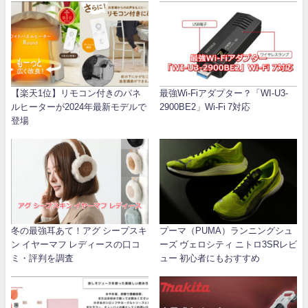
【楽天1位】リモコン付きのパネ
最強Wi-Fiアダプター？「WI-U3-
ルヒーターが2024年最新モデルで
2900BE2」Wi-Fi 7対応
登場
冬の最強耳あて！アグ シープスキ
プーマ（PUMA）ランニングシュ
ン イヤーマフ レディースの口コ
ーズ ヴェロシティ ニトロ3SRレビ
ミ・評判を調査
ュー 初心者にもおすすめ