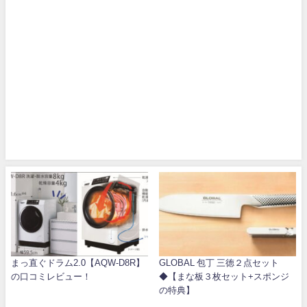
まっ直ぐドラム2.0【AQW-D8R】
GLOBAL 包丁 三徳２点セット
の口コミレビュー！
◆【まな板３枚セット+スポンジ
の特典】