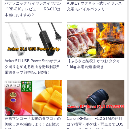
パナソニック ワイヤレスイヤホン
AUKEY マグネット式ワイヤレス
「RB-C10」レビュー｜RB-C10は
充電 モバイルバッテリー
本当におすすめ？
Anker 511 USB Power Stripがデス
【ふるさと納税】かつお タタキ
ク周りを変える理由を徹底解説!!
1.5kg 本場高知 藁焼き
電源タップ 評判No.1候補！
完熟マンゴー「太陽のタマゴ」の
Canon RF45mm F1.2 STMの評判
美味しさを堪能しよう！2玉贅沢
は？描写・ボケ味・弱点までEOS