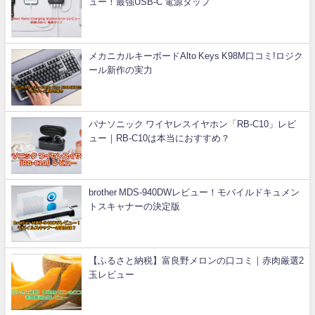
ュー！最強USB-C 電源タップ
メカニカルキーボードAlto Keys K98M口コミ!ロジク
ール新作の実力
パナソニック ワイヤレスイヤホン「RB-C10」レビ
ュー｜RB-C10は本当におすすめ？
brother MDS-940DWレビュー！モバイルドキュメン
トスキャナーの決定版
【ふるさと納税】富良野メロンの口コミ｜赤肉厳選2
玉レビュー