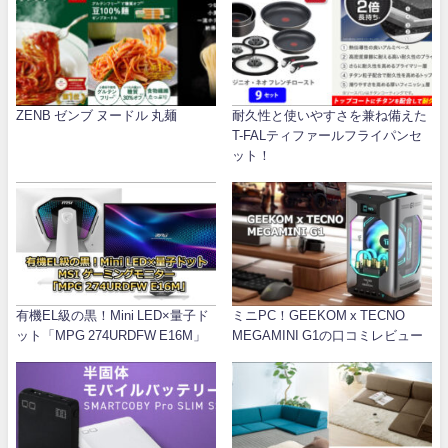
ZENB ゼンブ ヌードル 丸麺
耐久性と使いやすさを兼ね備えた
T-FALティファールフライパンセ
ット！
有機EL級の黒！Mini LED×量子ド
ミニPC！GEEKOM x TECNO
ット「MPG 274URDFW E16M」
MEGAMINI G1の口コミレビュー