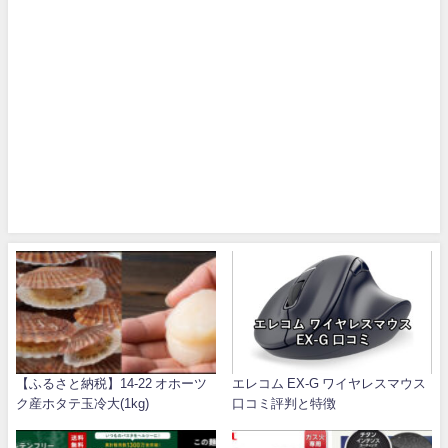
【ふるさと納税】14-22 オホーツ
エレコム EX-G ワイヤレスマウス
ク産ホタテ玉冷大(1kg)
口コミ評判と特徴