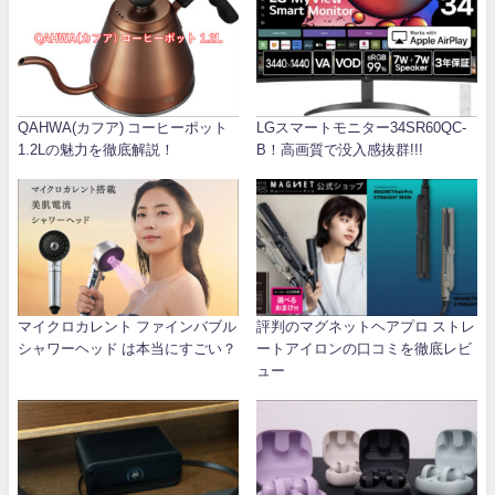
QAHWA(カフア) コーヒーポット
LGスマートモニター34SR60QC-
1.2Lの魅力を徹底解説！
B！高画質で没入感抜群!!!
マイクロカレント ファインバブル
評判のマグネットヘアプロ ストレ
シャワーヘッド は本当にすごい？
ートアイロンの口コミを徹底レビ
ュー