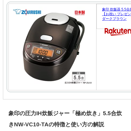
象印 炊飯器 5.5
【お祝い プレゼント】
ダークブラウン
象印の圧力IH炊飯ジャー「極め炊き」5.5合炊
きNW-VC10-TAの特徴と使い方の解説