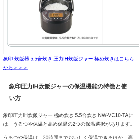
象印 炊飯器 5.5合炊き 圧力IH炊飯ジャー 極め炊きはこちら
から＞＞＞
象印圧力IH炊飯ジャーの保温機能の特徴と使
い方
象印圧力IH炊飯ジャー 極め炊き 5.5合炊き NW-VC10-TAに
は、うるつや保温と高め保温の2つの保温選択があります。
うるつや保温は、30時間までおいしく保温できるほか、高