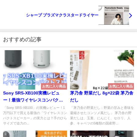
シャープ プラズマクラスタードライヤー
おすすめの記事
お気に入り商品
お気に入り商品
Sony SRS-XB100実機レビュ
茅乃舎 野菜だし 8g×22袋 茅乃舎
ー！最強ワイヤレスコンパクト
だし
スピーカー
「Sony SRS-XB100」の実機レビュー！1
「茅乃舎の野菜だし：野菜の甘みと香味を
万円以下で買える最強の「ワイヤレスコン
凝縮させたコンソメ風だし」 茅乃舎の野
パクトスピーカー」の実力とは？手のひら
菜だしは、玉葱、にんにく、セロリ、人
サイズで迫力の...
参、キャベツの5種類の国産野...