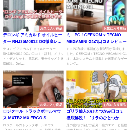
お気に入り商品
お気に入り商品
デロンギ アミカルド オイルヒー
ミニPC！GEEKOM x TECNO
ター RHJ35M0812-DG徹底レビ
MEGAMINI G1の口コミレビュー
ュー！De'Longhiの暖房で快適
デロンギ アミカルド オイルヒーター
ミニPC市場に革新的な新製品が登場しま
RHJ35M0812-DGの口コミ・評判、メリッ
した。GEEKOM x TECNO MEGAMINI G1
な冬を
ト・デメリット、電気代、安全性などを徹
は、水冷システムを搭載した画期的なゲー
底解説。De'L...
ミング...
お気に入り商品
お気に入り商品
ロジクール トラックボールマウ
ゴリラ仙人のひとつかみ口コミ
ス MXTB2 MX ERGO S
徹底解説！ゴリラのひとつかみ
との違いは？
ロジクールのトラックボールマウス
足の疲れに悩む方必見！強力エアーと振動
「MXTB2 MX ERGO S」は、快適な操作
で大人気の「ゴリラ仙人のひとつかみ」の