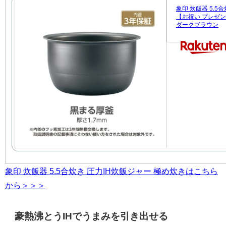
象印 炊飯器 5.5
【お祝い プレゼント】
ダークブラウン
象印 炊飯器 5.5合炊き 圧力IH炊飯ジャー 極め炊きはこちら
から＞＞＞
豪熱沸とうIHでうまみを引き出せる