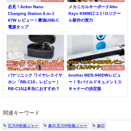
必見！Anker Nano
メカニカルキーボードAlto
Charging Station 6-in-1
Keys K98M口コミ!ロジクー
67W レビュー！最強USB-C
ル新作の実力
電源タップ
お気に入り商品
お気に入り商品
パナソニック ワイヤレスイヤ
brother MDS-940DWレビュ
ホン「RB-C10」レビュー｜
ー！モバイルドキュメントス
RB-C10は本当におすすめ？
キャナーの決定版
関連キーワード
圧力IH炊飯ジャー
象印 圧力IH炊飯ジャー
象印