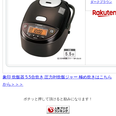
ダークブラウン
象印 炊飯器 5.5合炊き 圧力IH炊飯ジャー 極め炊きはこちら
から＞＞＞
ポチッと押して頂けると励みになります！