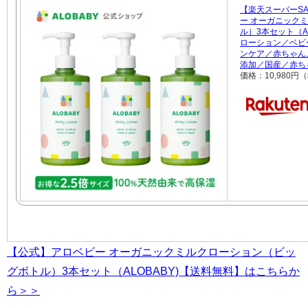
【楽天スーパーSA
ー オーガニック
ル）3本セット（A
ローション／ベビ
ンケア／赤ちゃん
添加／国産／赤ち
価格：10,980円
【公式】アロベビー オーガニックミルクローション（ビッ
グボトル）3本セット（ALOBABY)【送料無料】はこちらか
ら＞＞