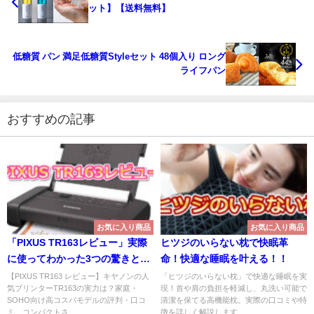
ット】【送料無料】
低糖質 パン 満足低糖質Styleセット 48個入り ロング
ライフパン
おすすめの記事
お気に入り商品
お気に入り商品
「PIXUS TR163レビュー」実際
ヒツジのいらない枕で快眠革
に使ってわかった3つの驚きと評
命！快適な睡眠を叶える！！
判の真相
【PIXUS TR163 レビュー】キヤノンの人
「ヒツジのいらない枕」で快適な睡眠を実
気プリンターTR163の実力は？家庭・
現！首や肩の負担を軽減し、丸洗い可能で
SOHO向け高コスパモデルの評判・口コ
清潔を保てる高機能枕。実際の口コミや特
ミ、コンパクトさ...
徴を詳しく解説します。...