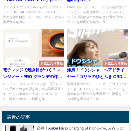
ミ・レビュー！
アディダス オリジナルス初のリングウォ
Dawn（ドーン）スチーム式加湿器の口コ
ッチ「DIGITAL TWO RING」の口コミ・
ミレビューを徹底解説。デュクスのスチー
評判を徹底解説！レトロなデザインと高い
ム式加湿器は省エネ性能と17畳対応のパ
実用性が魅力の...
ワフルな加湿力が魅力。良...
お気に入り商品
お気に入り商品
電子レンジで焼き目がつく？レ
爆風！ドウシシャ ヘアドライ
ンジメートPRO グランデの評判
ヤー「ゴリラのひとふき GRD-
と使い勝手
2501」口コミ
レンジメートPRO グランデは、電子レン
話題沸騰中のヘアドライヤー「ゴリラのひ
ジで手軽に焼き料理を楽しめる調理器具で
とふき GRD-2501」の口コミレビューを
す。忙しい家庭や一人暮らしの方にとっ
徹底解説！圧倒的な大風量で、憂鬱なドラ
て、時短で美味しい料理を作...
イ時間を半分以下に短...
最近の記事
必見！Anker Nano Charging Station 6-in-1 67W レビ