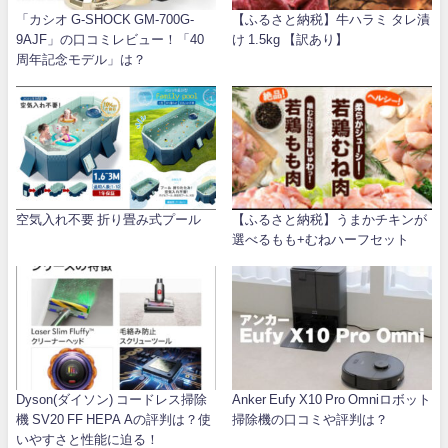
「カシオ G-SHOCK GM-700G-
【ふるさと納税】牛ハラミ タレ漬
9AJF」の口コミレビュー！「40
け 1.5kg 【訳あり】
周年記念モデル」は？
空気入れ不要 折り畳み式プール
【ふるさと納税】うまかチキンが
選べるもも+むねハーフセット
Dyson(ダイソン) コードレス掃除
Anker Eufy X10 Pro Omniロボット
機 SV20 FF HEPA Aの評判は？使
掃除機の口コミや評判は？
いやすさと性能に迫る！