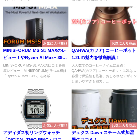
お気に入り商品
お気に入り商品
MINISFORUM MS-S1 MAXのレ
QAHWA(カフア) コーヒーポット
ビュー！やRyzen AI Max+ 395
1.2Lの魅力を徹底解説！
の実力は？
MINISFORUM MS-S1 MAXの口コミを徹
大人数でのコーヒータイムに最適！
底レビュー！MINISFORUMが放つ本機は
QAHWA(カフア) コーヒーポット 1.2Lは大
「Ryzen AI Max+ 395」を搭載...
容量で保温性も抜群。おしゃれなデザイン
と使いやすさも魅力。...
お気に入り商品
お気に入り商品
アディダス初リングウォッチ
デュクス Dawn スチーム式加湿
「DIGITAL TWO RING」口コ
器の口コミ！