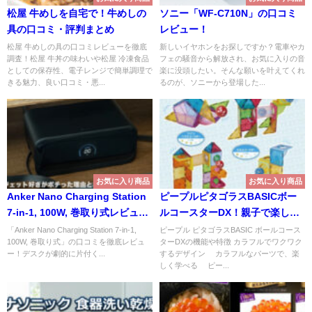
松屋 牛めしを自宅で！牛めしの
ソニー「WF-C710N」の口コミ
具の口コミ・評判まとめ
レビュー！
松屋 牛めしの具の口コミレビューを徹底
新しいイヤホンをお探しですか？電車やカ
調査！松屋 牛丼の味わいや松屋 冷凍食品
フェの騒音から解放され、お気に入りの音
としての保存性、電子レンジで簡単調理で
楽に没頭したい。そんな願いを叶えてくれ
きる魅力、良い口コミ・悪...
るのが、ソニーから登場した...
お気に入り商品
お気に入り商品
Anker Nano Charging Station
ピープルピタゴラスBASICボー
7-in-1, 100W, 巻取り式レビュ
ルコースターDX！親子で楽しむ
ー！
知育玩具の魅力
「Anker Nano Charging Station 7-in-1,
ピープル ピタゴラスBASIC ボールコース
100W, 巻取り式」の口コミを徹底レビュ
ターDXの機能や特徴 カラフルでワクワク
ー！デスクが劇的に片付く...
するデザイン カラフルなパーツで、楽
しく学べる ピー...