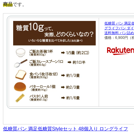
商品
です。
低糖質 パン 満足低
グライフパン ダイ
送料無料 パン詰
価格：6,900円
低糖質パン 満足低糖質Styleセット 48個入り ロングライフ