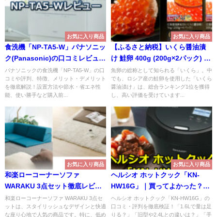
お気に入り商品
お気に入り商品
食洗機「NP-TA5-W」パナソニッ
【ふるさと納税】いくら醤油漬
ク(Panasonic)の口コミレビュ
け 鮭卵 400g (200g×2パック) 総
ー！
合ランキング1位 高評価 4.73
パナソニックの食洗機「NP-TA5-W」の口
魚卵の総称として知られる「いくら」。中
コミや評判、特徴、メリット・デメリット
でも、ロシア産の鮭卵を使用した「いくら
を徹底解説！設置方法や節水・省エネ性
醤油漬け」は、総合ランキング1位を獲得
能、使い勝手など購入前...
し、高い評価を受けています...
お気に入り商品
お気に入り商品
和楽ローコーナーソファ
ヘルシオ ホットクック「KN-
WARAKU 3点セット徹底レビュ
HW16G」｜買ってよかった？料
ー｜購入前に知っておきたいこ
理下手が使い倒した結果
和楽ローコーナーソファ WARAKU 3点セ
ヘルシオ ホットクック「KN-HW16G」の
ットは、スタイリッシュなデザインと快適
口コミ・評判を徹底検証！「1.6Lで量は足
と
な座り心地で人気の商品です。特に、低め
りる？」「旧型や2.4Lとの違いは？」「手