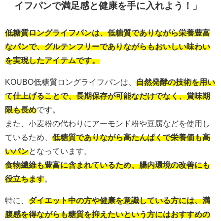
イフパンで満足感と健康を手に入れよう！」
低糖質ロングライフパンは、低糖質でありながら栄養豊富
なパンで、グルテンフリーでありながらもおいしい味わい
を実現したアイテムです。
KOUBO低糖質ロングライフパンは、
自然発酵の技術を用い
て仕上げることで、長期保存が可能なだけでなく、賞味期
限も長め
です。
また、小麦粉の代わりにアーモンド粉や豆腐などを使用し
ているため、
低糖質でありながら高たんぱくで栄養価も高
いパン
となっています。
食物繊維も豊富に含まれているため、腸内環境の改善にも
役立ちます
。
特に、
ダイエット中の方や健康を意識している方には、満
腹感を得ながらも糖質を抑えたいという方にはおすすめの