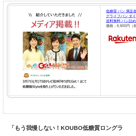
低糖質 パン 満足低
グライフパン ダイ
送料無料 パン詰
価格：6,900円
「もう我慢しない！KOUBO低糖質ロングラ