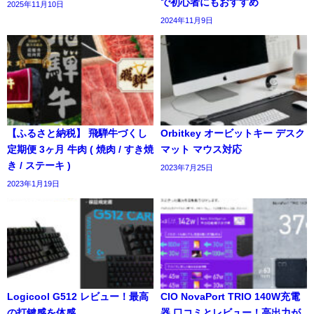
で初心者にもおすすめ
2025年11月10日
2024年11月9日
【ふるさと納税】 飛騨牛づくし
Orbitkey オービットキー デスク
定期便 3ヶ月 牛肉 ( 焼肉 / すき焼
マット マウス対応
き / ステーキ )
2023年7月25日
2023年1月19日
Logicool G512 レビュー！最高
CIO NovaPort TRIO 140W充電
の打鍵感を体感
器 口コミとレビュー！高出力が