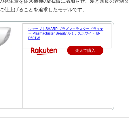
の発生量を従来機種の約2倍に増加させ、髪と頭皮の乾燥ダ
に仕上げることを追求したモデルです。
シャープ｜SHARP プラズマクラスタードライヤ
ー Plasmacluster Beauty ルミナスホワイト IB-
P601W
楽天で購入