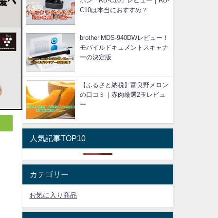
ホン「RB-C10」レビュー｜RB-
C10は本当におすすめ？
brother MDS-940DWレビュー！
モバイルドキュメントスキャナ
ーの決定版
【ふるさと納税】富良野メロン
の口コミ｜赤肉厳選2玉レビュ
ー
人気記事TOP10
カテゴリー
お気に入り商品