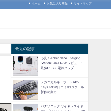
ホーム
お気に入り商品
サイトマップ
最近の記事
必見！Anker Nano Charging
Station 6-in-1 67W レビュー！
最強USB-C 電源タップ
メカニカルキーボードAlto
Keys K98M口コミ!ロジクール
新作の実力
パナソニック ワイヤレスイヤ