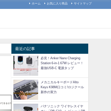
ホーム
お気に入り商品
サイトマップ
最近の記事
必見！Anker Nano Charging
Station 6-in-1 67W レビュー！
最強USB-C 電源タップ
メカニカルキーボードAlto
Keys K98M口コミ!ロジクール
新作の実力
パナソニック ワイヤレスイヤ