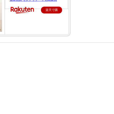
楽天で購
入