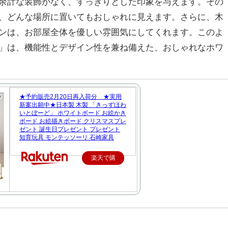
余計な装飾がなく、すっきりとした印象を与えます。その
、どんな場所に置いてもおしゃれに見えます。さらに、木
ンは、お部屋全体を優しい雰囲気にしてくれます。このよ
」は、機能性とデザイン性を兼ね備えた、おしゃれなホワ
★予約販売2月20日再入荷分 ★実用
新案出願中★日本製 木製 「きっずほわ
いとぼーど」 ホワイトボード お絵かき
ボード お絵描きボード クリスマスプレ
ゼント 誕生日プレゼント プレゼント
知育玩具 モンテッソーリ 石崎家具
楽天で購
入