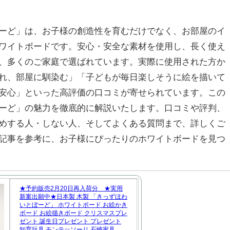
ーど」は、お子様の創造性を育むだけでなく、お部屋のイ
ワイトボードです。安心・安全な素材を使用し、長く使え
、多くのご家庭で選ばれています。実際に使用された方か
れ、部屋に馴染む」「子どもが毎日楽しそうに絵を描いて
安心」といった高評価の口コミが寄せられています。この
ーど」の魅力を徹底的に解説いたします。口コミや評判、
めする人・しない人、そしてよくある質問まで、詳しくご
記事を参考に、お子様にぴったりのホワイトボードを見つ
★予約販売2月20日再入荷分 ★実用
新案出願中★日本製 木製 「きっずほわ
いとぼーど」 ホワイトボード お絵かき
ボード お絵描きボード クリスマスプレ
ゼント 誕生日プレゼント プレゼント
知育玩具 モンテッソーリ 石崎家具