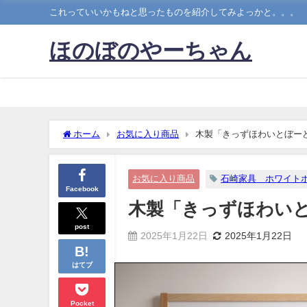
これっていいかもねと思ったものを紹介してみよっかと。。。
ほのぼのやーちゃん
ホーム
お気に入り商品
木製「きっずほわいとぼー
お気に入り商品
石崎家具 ホワイト
Facebook
木製「きっずほわい
post
2025年1月22日
2025年1月22日
はてブ
Pocket