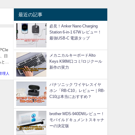
最近の記事
必見！Anker Nano Charging
Station 6-in-1 67W レビュー！
最強USB-C 電源タップ
CIe
メカニカルキーボードAlto
で、日
Keys K98M口コミ!ロジクール
ると評
新作の実力
管理人
パナソニック ワイヤレスイヤ
ホン「RB-C10」レビュー｜RB-
C10は本当におすすめ？
brother MDS-940DWレビュー！
モバイルドキュメントスキャナ
ーの決定版