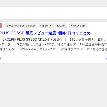
EXCERIA PLUS G3 SSD
キオクシア
KIOXIA
KIOXIA SSD
A PLUS G3 SSD 徹底レビュー速度･価格･口コミまとめ
XCERIA PLUS G3 SSD-CK1.0N4PLG3N」は、1TBの容量を備え、最新のP
×4インターフェースに対応した高速SSDです。特に高速なデータ転送速度が特徴
処理からゲームの読み込み、重たいファイルの操作までスムーズに対応でき
耐久...
日