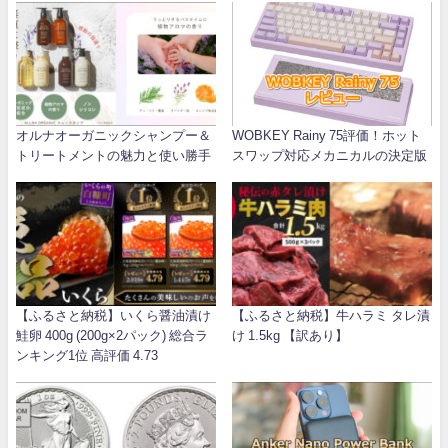
オルナオーガニックシャンプー＆
WOBKEY Rainy 75評価！ホット
トリートメントの魅力と使い勝手
スワップ対応メカニカルの決定版
【ふるさと納税】いくら醤油漬け
【ふるさと納税】牛ハラミ タレ漬
鮭卵 400g (200g×2パック) 総合ラ
け 1.5kg 【訳あり】
ンキング1位 高評価 4.73