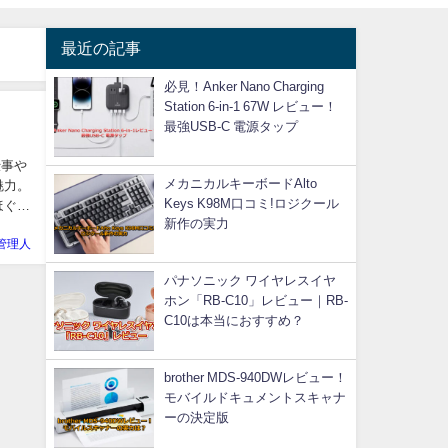
最近の記事
必見！Anker Nano Charging
Station 6-in-1 67W レビュー！
最強USB-C 電源タップ
仕事や
メカニカルキーボードAlto
魅力。
Keys K98M口コミ!ロジクール
ほぐれ
新作の実力
管理人
パナソニック ワイヤレスイヤ
ホン「RB-C10」レビュー｜RB-
C10は本当におすすめ？
brother MDS-940DWレビュー！
モバイルドキュメントスキャナ
ーの決定版