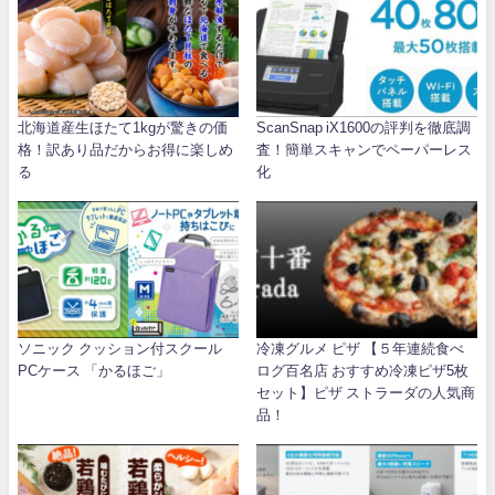
北海道産生ほたて1kgが驚きの価
ScanSnap iX1600の評判を徹底調
格！訳あり品だからお得に楽しめ
査！簡単スキャンでペーパーレス
る
化
ソニック クッション付スクール
冷凍グルメ ピザ 【５年連続食べ
PCケース 「かるほご」
ログ百名店 おすすめ冷凍ピザ5枚
セット】ピザ ストラーダの人気商
品！