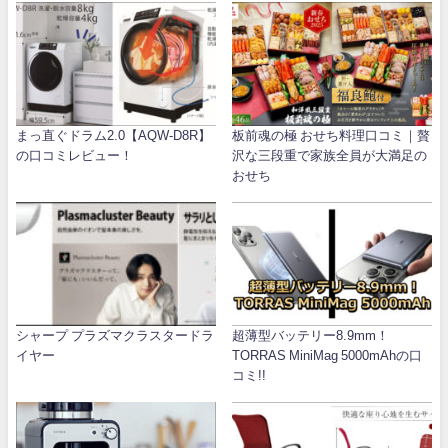
まっ直ぐドラム2.0【AQW-D8R】
板前魂の極 おせち料理口コミ｜贅
の口コミレビュー！
沢な三段重で家族全員が大満足の
おせち
シャープ プラズマクラスタードラ
超薄型バッテリー8.9mm！
イヤー
TORRAS MiniMag 5000mAhの口
コミ!!