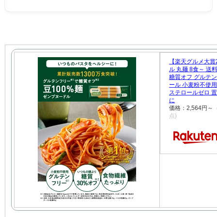
【楽天グルメ大賞2
ル 丸麺 8食～ 送
糖質オフ グルテン
ール 小麦粉不使用 
ステロールゼロ 
に
価格：2,564円
点)