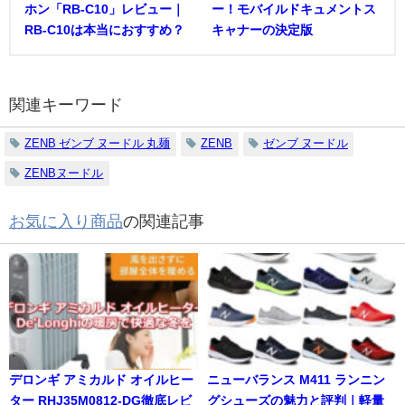
ホン「RB-C10」レビュー｜
ー！モバイルドキュメントス
RB-C10は本当におすすめ？
キャナーの決定版
関連キーワード
ZENB ゼンブ ヌードル 丸麺
ZENB
ゼンブ ヌードル
ZENBヌードル
お気に入り商品
の関連記事
デロンギ アミカルド オイルヒー
ニューバランス M411 ランニン
ター RHJ35M0812-DG徹底レビ
グシューズの魅力と評判｜軽量