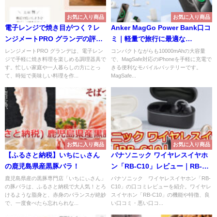
お気に入り商品
お気に入り商品
電子レンジで焼き目がつく？レ
Anker MagGo Power Bank口コ
ンジメートPRO グランデの評判
ミ｜軽量で旅行に最適な
と使い勝手
10000mAhモデル
レンジメートPRO グランデは、電子レン
コンパクトながらも10000mAhの大容量
ジで手軽に焼き料理を楽しめる調理器具で
で、MagSafe対応のiPhoneを手軽に充電で
す。忙しい家庭や一人暮らしの方にとっ
きる便利なモバイルバッテリーです。
て、時短で美味しい料理を作...
MagSafe...
お気に入り商品
お気に入り商品
【ふるさと納税】いちにぃさん
パナソニック ワイヤレスイヤホ
の鹿児島県産黒豚バラ！
ン「RB-C10」レビュー｜RB-
C10は本当におすすめ？
鹿児島県産の黒豚専門店「いちにぃさん」
パナソニック ワイヤレスイヤホン「RB-
の豚バラは、ふるさと納税で大人気！とろ
C10」の口コミレビューを紹介。ワイヤレ
けるような脂身と、赤身のバランスが絶妙
スイヤホン「RB-C10」の機能や特徴、良
で、一度食べたら忘れられな...
い口コミ・悪い口コ...