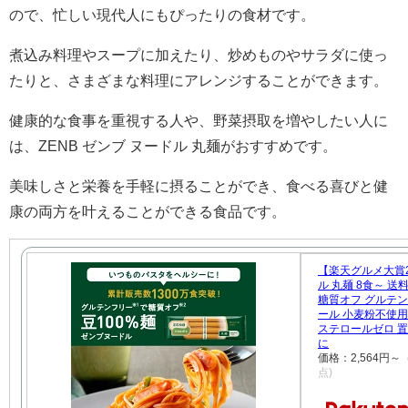
ので、忙しい現代人にもぴったりの食材です。
煮込み料理やスープに加えたり、炒めものやサラダに使っ
たりと、さまざまな料理にアレンジすることができます。
健康的な食事を重視する人や、野菜摂取を増やしたい人に
は、ZENB ゼンブ ヌードル 丸麺がおすすめです。
美味しさと栄養を手軽に摂ることができ、食べる喜びと健
康の両方を叶えることができる食品です。
【楽天グルメ大賞2
ル 丸麺 8食～ 送
糖質オフ グルテン
ール 小麦粉不使用 
ステロールゼロ 
に
価格：2,564円
点)