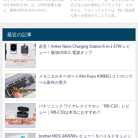
CK1.0N4PLG3N」は、1TBの容量を備
広げるための便利なアイテムです。 その
え、最新のPCIe Gen 4.0×4イ...
中でも、アロミックエアーは、特に高品質
な香りを提供することで人気...
最近の記事
必見！Anker Nano Charging Station 6-in-1 67W レビ
ュー！最強USB-C 電源タップ
メカニカルキーボードAlto Keys K98M口コミ!ロジク
ール新作の実力
パナソニック ワイヤレスイヤホン「RB-C10」レビ
ュー｜RB-C10は本当におすすめ？
brother MDS-940DWレビュー！モバイルドキュメン