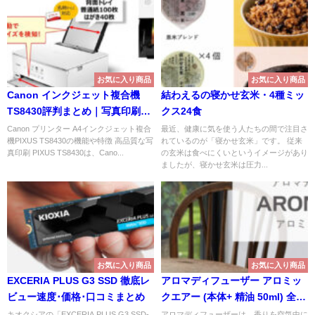
お気に入り商品
お気に入り商品
Canon インクジェット複合機
結わえるの寝かせ玄米・4種ミッ
TS8430評判まとめ｜写真印刷の
クス24食
クオリティがすごい！
Canon プリンター A4インクジェット複合
最近、健康に気を使う人たちの間で注目さ
機PIXUS TS8430の機能や特徴 高品質な写
れているのが「寝かせ玄米」です。 従来
真印刷 PIXUS TS8430は、Cano...
の玄米は食べにくいというイメージがあり
ましたが、寝かせ玄米は圧力...
お気に入り商品
お気に入り商品
EXCERIA PLUS G3 SSD 徹底レ
アロマディフューザー アロミッ
ビュー速度･価格･口コミまとめ
クエアー (本体+ 精油 50ml) 全4
色
キオクシアの「EXCERIA PLUS G3 SSD-
アロマディフューザーは、香りを空気中に