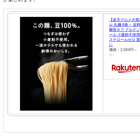
【楽天グルメ大賞2
ル 丸麺 8食～ 送
糖質オフ グルテン
ール 小麦粉不使用 
ステロールゼロ 
に
価格：2,564円
点)