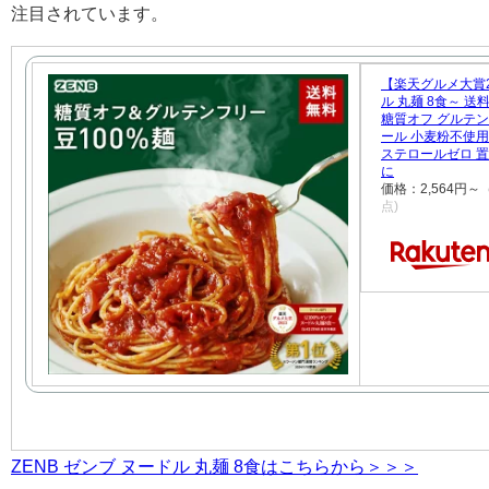
注目されています。
【楽天グルメ大賞2
ル 丸麺 8食～ 送
糖質オフ グルテン
ール 小麦粉不使用 
ステロールゼロ 
に
価格：2,564円
点)
ZENB ゼンブ ヌードル 丸麺 8食はこちらから＞＞＞