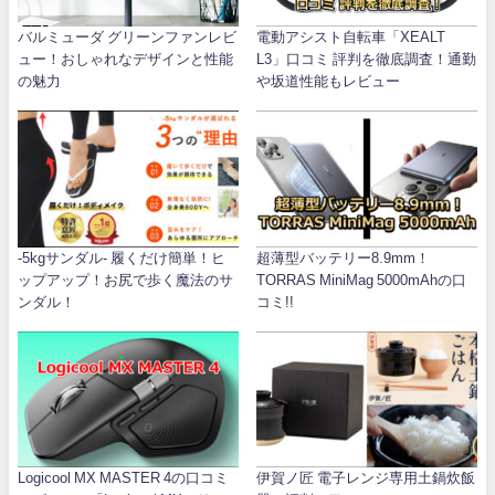
バルミューダ グリーンファンレビ
電動アシスト自転車「XEALT
ュー！おしゃれなデザインと性能
L3」口コミ 評判を徹底調査！通勤
の魅力
や坂道性能もレビュー
-5kgサンダル- 履くだけ簡単！ヒ
超薄型バッテリー8.9mm！
ップアップ！お尻で歩く魔法のサ
TORRAS MiniMag 5000mAhの口
ンダル！
コミ!!
Logicool MX MASTER 4の口コミ
伊賀ノ匠 電子レンジ専用土鍋炊飯