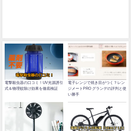
電撃殺虫器の口コミ！UV光源誘引
電子レンジで焼き目がつく？レン
式＆物理蚊除け効果を徹底検証
ジメートPRO グランデの評判と使
い勝手