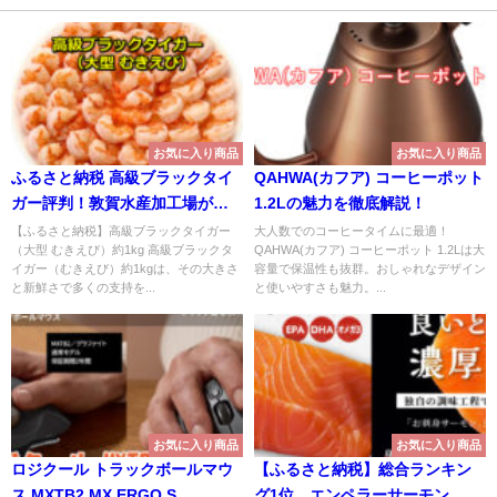
お気に入り商品
お気に入り商品
ふるさと納税 高級ブラックタイ
QAHWA(カフア) コーヒーポット
ガー評判！敦賀水産加工場が贈
1.2Lの魅力を徹底解説！
る極上むきえび
【ふるさと納税】高級ブラックタイガー
大人数でのコーヒータイムに最適！
（大型 むきえび）約1kg 高級ブラックタ
QAHWA(カフア) コーヒーポット 1.2Lは大
イガー（むきえび）約1kgは、その大きさ
容量で保温性も抜群。おしゃれなデザイン
と新鮮さで多くの支持を...
と使いやすさも魅力。...
お気に入り商品
お気に入り商品
ロジクール トラックボールマウ
【ふるさと納税】総合ランキン
ス MXTB2 MX ERGO S
グ1位 エンペラーサーモン