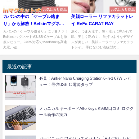
お気に入り商品
お気に入り商品
カバンの中の「ケーブル絡ま
美顔ローラー リファカラットレ
り」から解放！Belkinマグネッ
イ ReFa CARAT RAY
ト式USB-Cケーブル
カバンの「ケーブル絡まり」にサヨナラ！
深く、つまみ流す。輝く流れに導かれて
Belkinのマグネット式USB-Cケーブルを徹
肌、美しく艶めく。 波打つようなデザイ
底レビュー。240W対応でMacBookも高速
ンが美しい、美顔ローラー リファカラッ
充電。磁...
トレイ。 手になじむ流線型の...
最近の記事
必見！Anker Nano Charging Station 6-in-1 67W レビ
ュー！最強USB-C 電源タップ
メカニカルキーボードAlto Keys K98M口コミ!ロジク
ール新作の実力
パナソニック ワイヤレスイヤホン「RB-C10」レビ