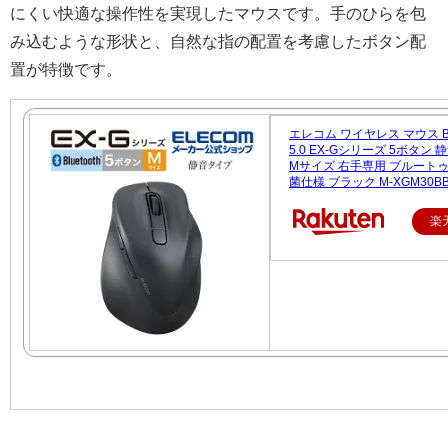
にくい快適な操作性を実現したマウスです。手のひらを包
み込むような形状と、自然な指の配置を考慮したボタン配
置が特徴です。
エレコム ワイヤレス マウス Blu
5.0 EX-Gシリーズ 5ボタン
Mサイズ 右手専用 ブルートゥ
菌仕様 ブラック M-XGM30BB
楽