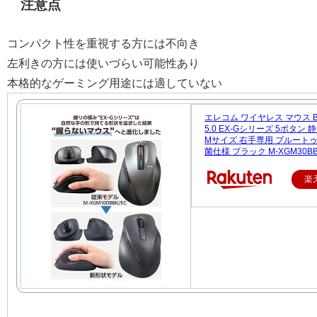
注意点
コンパクト性を重視する方には不向き
左利きの方には使いづらい可能性あり
本格的なゲーミング用途には適していない
エレコム ワイヤレス マウス Blu
5.0 EX-Gシリーズ 5ボタン
Mサイズ 右手専用 ブルートゥ
菌仕様 ブラック M-XGM30BB
楽