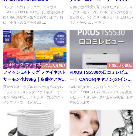
900g
ロジクールのトラックボールマウス
自然に近い環境で育てられたアトランティ
「MXTB2 MX ERGO S」は、快適な操作
ックサーモン EPA、DHA、オメガ3の含有
性と高い精度で人気を集めています。特
量が多く、キングサーモンよりも上質とい
に、手首への負担を軽減し...
うことから｢エンペラ...
お気に入り商品
お気に入り商品
フィッシュ4ドッグ ファイネスト
PIXUS TS5530の口コミレビュ
サーモン小粒6kg｜皮膚ケアおす
ー！ CANON(キヤノン)のインク
すめペットフード
ジェットプリンターとしての実
愛犬の皮膚トラブルや食いつき悩みなら
CANON(キヤノン)のインクジェットプリ
「フィッシュ4ドッグ ファイネスト サー
ンター「PIXUS TS5530」の口コミを徹底
力は？
モン 小粒 6kg」。アレルギー対応のグレ
レビュー！良い点・悪い点から機能、おす
インフリーで、オメガ3...
すめな人まで...