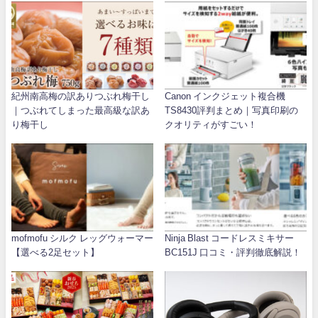
紀州南高梅の訳ありつぶれ梅干し
Canon インクジェット複合機
｜つぶれてしまった最高級な訳あ
TS8430評判まとめ｜写真印刷の
り梅干し
クオリティがすごい！
mofmofu シルク レッグウォーマー
Ninja Blast コードレスミキサー
【選べる2足セット】
BC151J 口コミ・評判徹底解説！