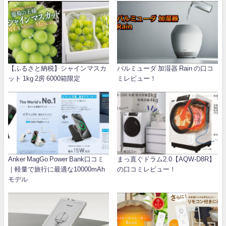
【ふるさと納税】シャインマスカ
バルミューダ 加湿器 Rain の口コ
ット 1kg 2房 6000箱限定
ミレビュー！
Anker MagGo Power Bank口コミ
まっ直ぐドラム2.0【AQW-D8R】
｜軽量で旅行に最適な10000mAh
の口コミレビュー！
モデル