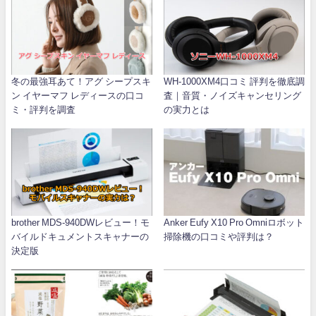
冬の最強耳あて！アグ シープスキ
WH-1000XM4口コミ 評判を徹底調
ン イヤーマフ レディースの口コ
査｜音質・ノイズキャンセリング
ミ・評判を調査
の実力とは
brother MDS-940DWレビュー！モ
Anker Eufy X10 Pro Omniロボット
バイルドキュメントスキャナーの
掃除機の口コミや評判は？
決定版