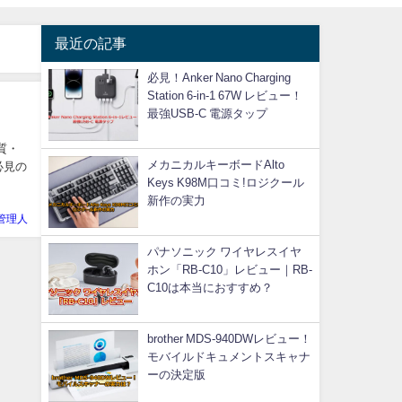
最近の記事
必見！Anker Nano Charging
Station 6-in-1 67W レビュー！
最強USB-C 電源タップ
質・
メカニカルキーボードAlto
必見の
Keys K98M口コミ!ロジクール
新作の実力
管理人
パナソニック ワイヤレスイヤ
ホン「RB-C10」レビュー｜RB-
C10は本当におすすめ？
brother MDS-940DWレビュー！
モバイルドキュメントスキャナ
ーの決定版