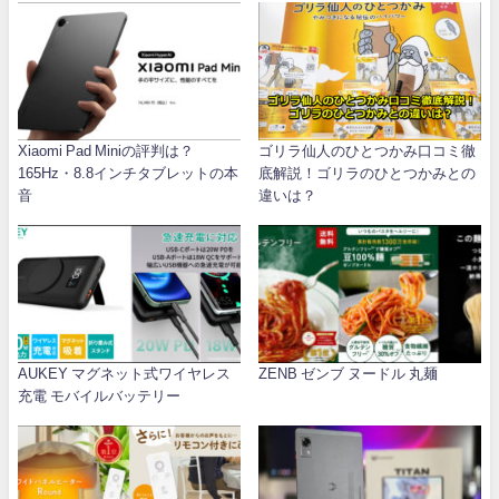
Xiaomi Pad Miniの評判は？
ゴリラ仙人のひとつかみ口コミ徹
165Hz・8.8インチタブレットの本
底解説！ゴリラのひとつかみとの
音
違いは？
AUKEY マグネット式ワイヤレス
ZENB ゼンブ ヌードル 丸麺
充電 モバイルバッテリー